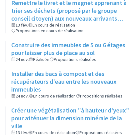
Remettre le livret et le magnet apprenant à
trier ses déchets (proposé par le groupe
conseil citoyen) aux nouveaux arrivants
dans le cadre de la visite de la ville
13 fév.
En cours de réalisation
Propositions en cours de réalisation
Construire des immeubles de 5 ou 6 étages
pour laisser plus de place au sol
24 nov.
Réalisée
Propositions réalisées
Installer des bacs à compost et des
récupérateurs d'eau entre les nouveaux
immeubles
24 nov.
En cours de réalisation
Propositions réalisées
Créer une végétalisation "à hauteur d'yeux"
pour atténuer la dimension minérale de la
ville
13 fév.
En cours de réalisation
Propositions réalisées