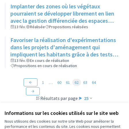
Implanter des zones où les végétaux
pourraient se développer librement en lien
avec la gestion différenciée des espaces
verts
13 fév.
Réalisée
Propositions réalisées
Favoriser la réalisation d'expérimentations
dans les projets d'aménagement qui
impliquent les habitants grâce à des tests
"grandeur nature" (mobilier, jeux, food-
13 fév.
En cours de réalisation
Propositions en cours de réalisation
truck...)
1
…
60
61
62
63
64
Résultats par page :
25
Informations sur les cookies utilisés sur le site web
Nous utilisons des cookies sur notre site Web pour améliorer la
performance et les contenus du site. Les cookies nous permettent
Conditions d'utilisation