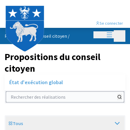
Se connecter
Menu princi
Menu p
Propositions du conseil citoyen
/
Propositions du conseil
citoyen
État d'exécution global
Rechercher des réalisations
Tous
Scope