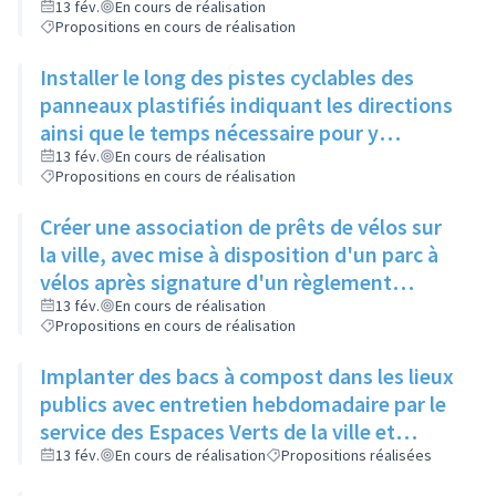
de Gaulle, pour relier 2 pistes existantes
13 fév.
En cours de réalisation
Propositions en cours de réalisation
Installer le long des pistes cyclables des
panneaux plastifiés indiquant les directions
ainsi que le temps nécessaire pour y
accéder, et une comparaison avec le temps
13 fév.
En cours de réalisation
Propositions en cours de réalisation
mis en voiture
Créer une association de prêts de vélos sur
la ville, avec mise à disposition d'un parc à
vélos après signature d'un règlement
intérieur et d'une charte de respect du
13 fév.
En cours de réalisation
Propositions en cours de réalisation
matériel
Implanter des bacs à compost dans les lieux
publics avec entretien hebdomadaire par le
service des Espaces Verts de la ville et
réutilisation du compost dans les ronds-
13 fév.
En cours de réalisation
Propositions réalisées
points et jardins publics