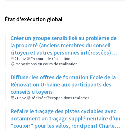
État d'exécution global
Créer un groupe sensibilisé au problème de
la propreté (anciens membres du conseil
citoyen et autres personnes intéressées)
qui, une fois par trimestre, ferait remonter
21 nov.
En cours de réalisation
Propositions en cours de réalisation
les informations au service concerné
Diffuser les offres de formation Ecole de la
Rénovation Urbaine aux participants des
conseils citoyens
21 nov.
Réalisée
Propositions réalisées
Refaire le traçage des pistes cyclables avec
notamment un traçage supplémentaire d'un
"couloir" pour les vélos, rond point Charles