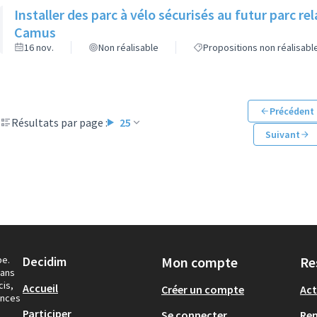
Installer des parc à vélo sécurisés au futur parc r
Camus
16 nov.
Non réalisable
Propositions non réalisabl
Précédent
Résultats par page :
25
Suivant
pe.
Decidim
Mon compte
Re
dans
cis,
Accueil
Créer un compte
Act
ances
Participer
Se connecter
Re