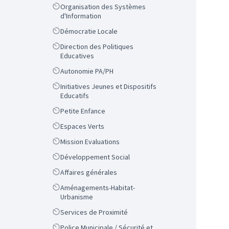
Scope
Organisation des Systèmes
d'Information
Scope
Démocratie Locale
Scope
Direction des Politiques
Educatives
Scope
Autonomie PA/PH
Scope
Initiatives Jeunes et Dispositifs
Educatifs
Scope
Petite Enfance
Scope
Espaces Verts
Scope
Mission Evaluations
Scope
Développement Social
Scope
Affaires générales
Scope
Aménagements-Habitat-
Urbanisme
Scope
Services de Proximité
Scope
Police Municipale / Sécurité et