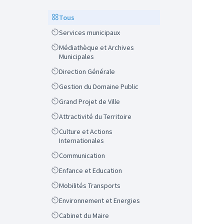
Scope
Tous
Scope
Services municipaux
Scope
Médiathèque et Archives
Municipales
Scope
Direction Générale
Scope
Gestion du Domaine Public
Scope
Grand Projet de Ville
Scope
Attractivité du Territoire
Scope
Culture et Actions
Internationales
Scope
Communication
Scope
Enfance et Education
Scope
Mobilités Transports
Scope
Environnement et Energies
Scope
Cabinet du Maire