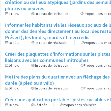
création ou de lieux atypiques (jardins des Semai
photos ou oeuvres
14 nov.
En cours de réalisation
Propositions en co
Informer les habitants via les réseaux sociaux de la V
donner des denrées directement au local des resto
Prévert), les lundis, mardis et mercredis
08 déc.
En cours de réalisation
Propositions en co
Créer des plaquettes d'informations sur les pistes
liaisons avec les communes limitrophes
16 nov.
En cours de réalisation
Propositions en co
Mettre des plans du quartier avec un fléchage des
durée (à pied ou à vélo)
16 nov.
En cours de réalisation
Propositions en co
Créer une application portable "pistes cyclables e
16 nov.
Réalisée
Propositions réalisées