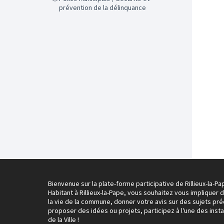
prévention de la délinquance
Bienvenue sur la plate-forme participative de Rillieux-la-Pa
Habitant à Rillieux-la-Pape, vous souhaitez vous impliquer 
la vie de la commune, donner votre avis sur des sujets pré
proposer des idées ou projets, participez à l'une des inst
de la Ville !