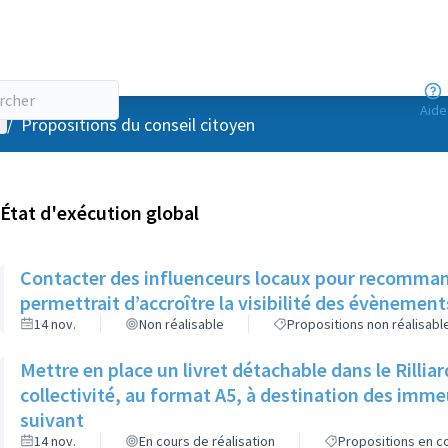
Aide
enu utilisateur
/
Propositions du conseil citoyen
État d'exécution global
Contacter des influenceurs locaux pour recommander
permettrait d’accroître la visibilité des évènemen
14 nov.
Non réalisable
Propositions non réalisabl
Mettre en place un livret détachable dans le Rilli
collectivité, au format A5, à destination des imm
suivant
14 nov.
En cours de réalisation
Propositions en co