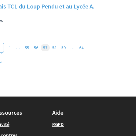
elais TCL du Loup Pendu et au Lycée A.
es
1
…
55
56
57
58
59
…
64
ssources
Aide
ivité
RGPD
ncontres