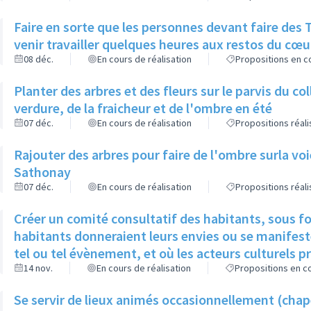
Faire en sorte que les personnes devant faire des Travaux d’Intérêts Généraux puissent
venir travailler quelques heures aux restos du cœu
08 déc.
En cours de réalisation
Propositions en co
Planter des arbres et des fleurs sur le parvis du c
verdure, de la fraicheur et de l'ombre en été
07 déc.
En cours de réalisation
Propositions réal
Rajouter des arbres pour faire de l'ombre surla vo
Sathonay
07 déc.
En cours de réalisation
Propositions réal
Créer un comité consultatif des habitants, sous f
habitants donneraient leurs envies ou se manifeste
tel ou tel évènement, et où les acteurs culturels p
14 nov.
En cours de réalisation
Propositions en co
Se servir de lieux animés occasionnellement (chap