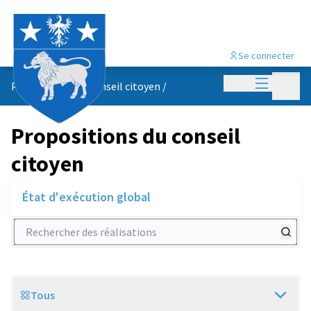
Se connecter
Menu princi
Menu p
Propositions du conseil citoyen
/
Propositions du conseil
citoyen
État d'exécution global
Rechercher des réalisations
Tous
Scope