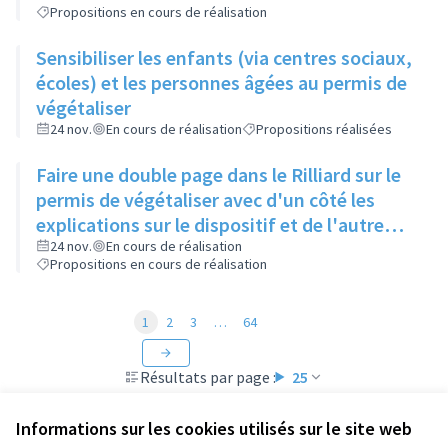
Propositions en cours de réalisation
Sensibiliser les enfants (via centres sociaux,
écoles) et les personnes âgées au permis de
végétaliser
24 nov.
En cours de réalisation
Propositions réalisées
Faire une double page dans le Rilliard sur le
permis de végétaliser avec d'un côté les
explications sur le dispositif et de l'autre
côté des exemples concrets de lieux à
24 nov.
En cours de réalisation
Propositions en cours de réalisation
investir
1
2
3
…
64
Résultats par page :
25
Informations sur les cookies utilisés sur le site web