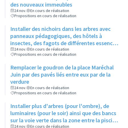
des nouveaux immeubles
24 nov.
En cours de réalisation
Propositions en cours de réalisation
Installer des nichoirs dans les arbres avec
panneaux pédagogiques, des hôtels à
insectes, des fagots de différentes essences
pour stimuler la biodiversité sur la place du
24 nov.
En cours de réalisation
Propositions en cours de réalisation
Château à la Roue
Remplacer le goudron de la place Maréchal
Juin par des pavés liés entre eux par de la
verdure
24 nov.
En cours de réalisation
Propositions en cours de réalisation
Installer plus d'arbres (pour l'ombre), de
luminaires (pour le soir) ainsi que des bancs
sur la voie verte dans la zone entre la piscine
et la rue de l'Industrie
24 nov.
En cours de réalisation