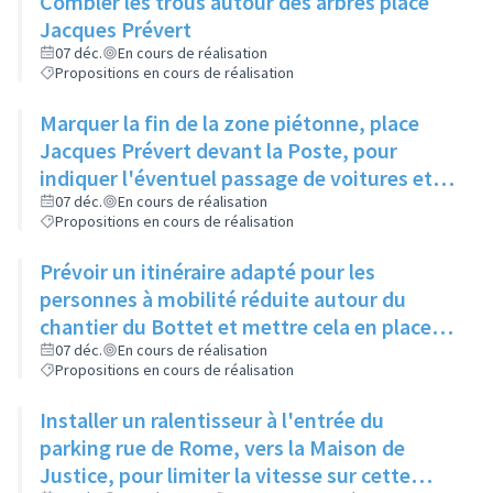
Combler les trous autour des arbres place
Jacques Prévert
07 déc.
En cours de réalisation
Propositions en cours de réalisation
Marquer la fin de la zone piétonne, place
Jacques Prévert devant la Poste, pour
indiquer l'éventuel passage de voitures et
rajouter un passage piéton
07 déc.
En cours de réalisation
Propositions en cours de réalisation
Prévoir un itinéraire adapté pour les
personnes à mobilité réduite autour du
chantier du Bottet et mettre cela en place
sur l'ensemble des chantiers de la ville
07 déc.
En cours de réalisation
Propositions en cours de réalisation
Installer un ralentisseur à l'entrée du
parking rue de Rome, vers la Maison de
Justice, pour limiter la vitesse sur cette