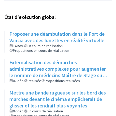
État d'exécution global
Proposer une déambulation dans le Fort de
Vancia avec des lunettes en réalité virtuelle
14 nov.
En cours de réalisation
Propositions en cours de réalisation
Externalisation des démarches
administratives complexes pour augmenter
le nombre de médecins Maître de Stage sur
la ville et ainsi avoir plus de stagiaires
07 déc.
Réalisée
Propositions réalisées
potentiellement futurs praticiens sur la ville
Mettre une bande rugueuse sur les bord des
marches devant le cinéma empêcherait de
glisser et les rendrait plus voyantes
07 déc.
En cours de réalisation
Propositions en cours de réalisation