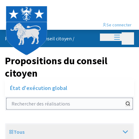
Se connecter
Menu princi
Menu p
Propositions du conseil citoyen
/
Propositions du conseil
citoyen
État d'exécution global
Rechercher des réalisations
Tous
Scope