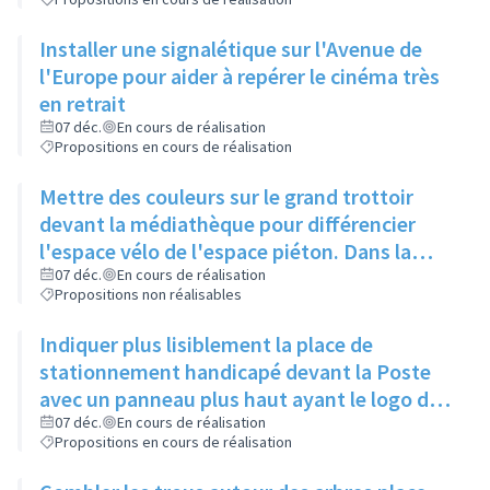
Installer une signalétique sur l'Avenue de
l'Europe pour aider à repérer le cinéma très
en retrait
07 déc.
En cours de réalisation
Propositions en cours de réalisation
Mettre des couleurs sur le grand trottoir
devant la médiathèque pour différencier
l'espace vélo de l'espace piéton. Dans la
même idée, une signalétique colorée
07 déc.
En cours de réalisation
Propositions non réalisables
permettrait de mieux se repérer
Indiquer plus lisiblement la place de
stationnement handicapé devant la Poste
avec un panneau plus haut ayant le logo du
fauteuil sur toutes les faces
07 déc.
En cours de réalisation
Propositions en cours de réalisation