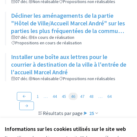
ligne droite
07 déc.
Non réalisable
Propositions non réalisables
Décliner les aménagements de la partie
"Hôtel de Ville/Accueil Marcel André" sur les
parties les plus fréquentées de la commune
comme la place de la Poste, le parvis des
07 déc.
En cours de réalisation
Propositions en cours de réalisation
collèges et lycées...
Installer une boîte aux lettres pour le
courrier à destination de la ville à l'entrée de
l'accueil Marcel André
07 déc.
Non réalisable
Propositions non réalisables
1
…
44
45
46
47
48
…
64
Résultats par page :
25
Informations sur les cookies utilisés sur le site web