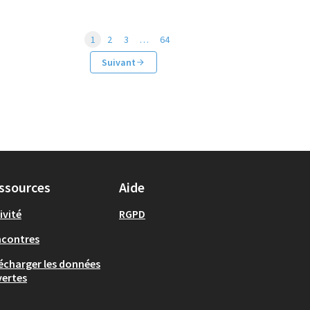
1
2
3
…
64
Suivant
ssources
Aide
ivité
RGPD
ncontres
écharger les données
ertes