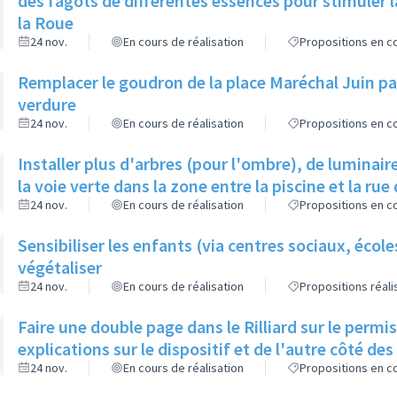
des fagots de différentes essences pour stimuler l
la Roue
24 nov.
En cours de réalisation
Propositions en co
Remplacer le goudron de la place Maréchal Juin par
verdure
24 nov.
En cours de réalisation
Propositions en co
Installer plus d'arbres (pour l'ombre), de luminaire
la voie verte dans la zone entre la piscine et la rue 
24 nov.
En cours de réalisation
Propositions en co
Sensibiliser les enfants (via centres sociaux, écol
végétaliser
24 nov.
En cours de réalisation
Propositions réal
Faire une double page dans le Rilliard sur le permi
explications sur le dispositif et de l'autre côté de
24 nov.
En cours de réalisation
Propositions en co