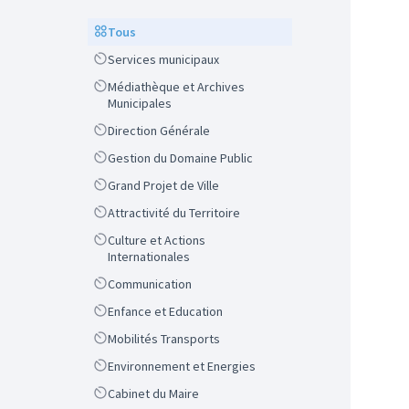
Scope
Tous
Scope
Services municipaux
Scope
Médiathèque et Archives
Municipales
Scope
Direction Générale
Scope
Gestion du Domaine Public
Scope
Grand Projet de Ville
Scope
Attractivité du Territoire
Scope
Culture et Actions
Internationales
Scope
Communication
Scope
Enfance et Education
Scope
Mobilités Transports
Scope
Environnement et Energies
Scope
Cabinet du Maire