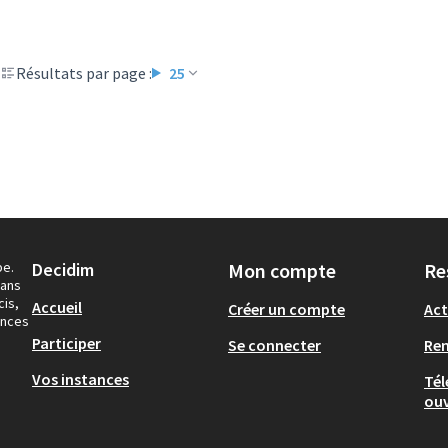
Résultats par page :
25
pe.
Decidim
Mon compte
Re
dans
cis,
Accueil
Créer un compte
Act
ances
Participer
Se connecter
Re
Vos instances
Tél
ouv