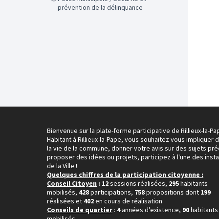
prévention de la délinquance
Bienvenue sur la plate-forme participative de Rillieux-la-Pa
Habitant à Rillieux-la-Pape, vous souhaitez vous impliquer 
la vie de la commune, donner votre avis sur des sujets pré
proposer des idées ou projets, participez à l'une des inst
de la Ville !
Quelques chiffres de la participation citoyenne :
Conseil Citoyen
: 12
sessions réalisées,
295
habitants
mobilisés,
428
participations,
758
propositions dont
199
réalisées et
402
en cours de réalisation
Conseils de quartier
:
4
années d'existence,
90
habitants
mobilisés