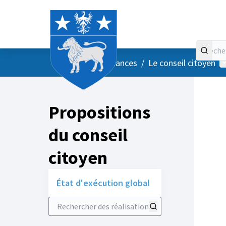
Accueil
Menu principal
M
/
Vos instances
/
Le conseil citoyen
Propositions
du conseil
citoyen
État d'exécution global
Rechercher des réalisations