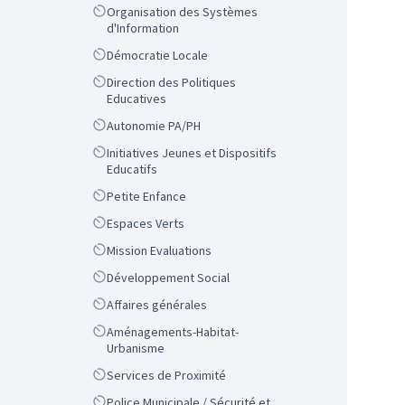
Scope
Organisation des Systèmes
d'Information
Scope
Démocratie Locale
Scope
Direction des Politiques
Educatives
Scope
Autonomie PA/PH
Scope
Initiatives Jeunes et Dispositifs
Educatifs
Scope
Petite Enfance
Scope
Espaces Verts
Scope
Mission Evaluations
Scope
Développement Social
Scope
Affaires générales
Scope
Aménagements-Habitat-
Urbanisme
Scope
Services de Proximité
Scope
Police Municipale / Sécurité et