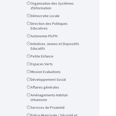
Scope
Organisation des Systèmes
d'Information
Scope
Démocratie Locale
Scope
Direction des Politiques
Educatives
Scope
Autonomie PA/PH
Scope
Initiatives Jeunes et Dispositifs
Educatifs
Scope
Petite Enfance
Scope
Espaces Verts
Scope
Mission Evaluations
Scope
Développement Social
Scope
Affaires générales
Scope
Aménagements-Habitat-
Urbanisme
Scope
Services de Proximité
Scope
Police Municipale / Sécurité et