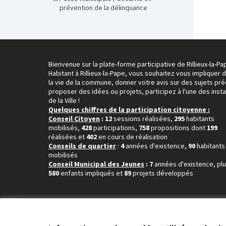
prévention de la délinquance
Bienvenue sur la plate-forme participative de Rillieux-la-Pa
Habitant à Rillieux-la-Pape, vous souhaitez vous impliquer 
la vie de la commune, donner votre avis sur des sujets pré
proposer des idées ou projets, participez à l'une des inst
de la Ville !
Quelques chiffres de la participation citoyenne :
Conseil Citoyen
: 12
sessions réalisées,
295
habitants
mobilisés,
428
participations,
758
propositions dont
199
réalisées et
402
en cours de réalisation
Conseils de quartier
:
4
années d'existence,
90
habitants
mobilisés
Conseil Municipal des Jeunes
: 7
années d'existence, pl
580
enfants impliqués et
89
projets développés
Conditions d'utilisation
Paramètres des cookies