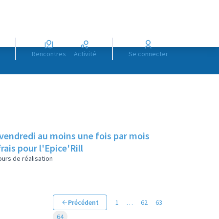
Rencontres
Activité
Se connecter
 vendredi au moins une fois par mois
rais pour l'Epice'Rill
urs de réalisation
Précédent
1
…
62
63
64