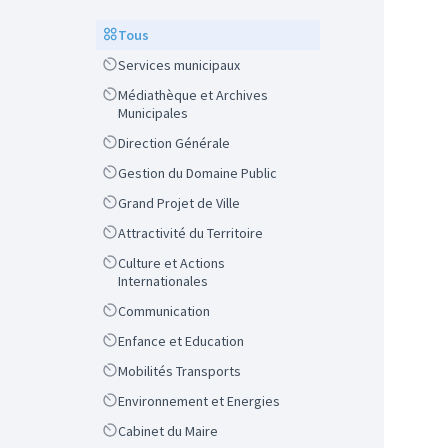
Scope
Tous
Scope
Services municipaux
Scope
Médiathèque et Archives
Municipales
Scope
Direction Générale
Scope
Gestion du Domaine Public
Scope
Grand Projet de Ville
Scope
Attractivité du Territoire
Scope
Culture et Actions
Internationales
Scope
Communication
Scope
Enfance et Education
Scope
Mobilités Transports
Scope
Environnement et Energies
Scope
Cabinet du Maire