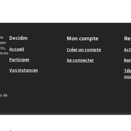
pe.
Decidim
Mon compte
Re
dans
cis,
Accueil
Créer un compte
Act
ances
Participer
Se connecter
Re
Vos instances
Tél
ouv
us de