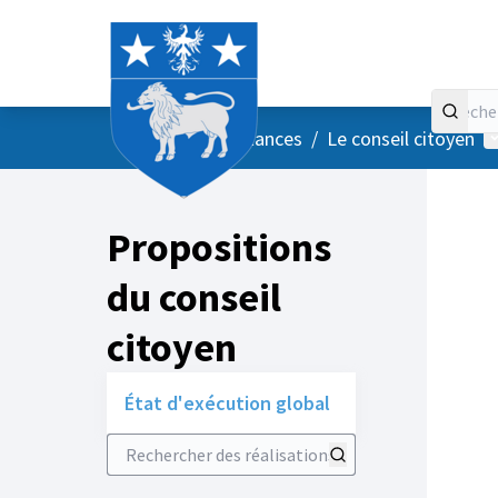
Accueil
Menu principal
M
/
Vos instances
/
Le conseil citoyen
Propositions
du conseil
citoyen
État d'exécution global
Rechercher des réalisations