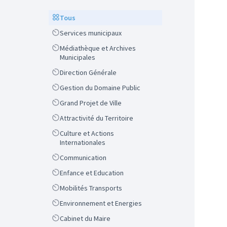
Scope
Tous
Scope
Services municipaux
Scope
Médiathèque et Archives
Municipales
Scope
Direction Générale
Scope
Gestion du Domaine Public
Scope
Grand Projet de Ville
Scope
Attractivité du Territoire
Scope
Culture et Actions
Internationales
Scope
Communication
Scope
Enfance et Education
Scope
Mobilités Transports
Scope
Environnement et Energies
Scope
Cabinet du Maire