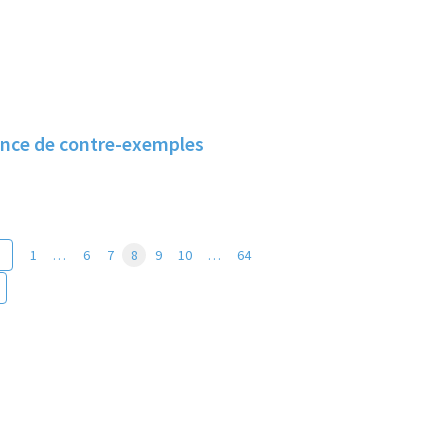
ence de contre-exemples
1
…
6
7
8
9
10
…
64