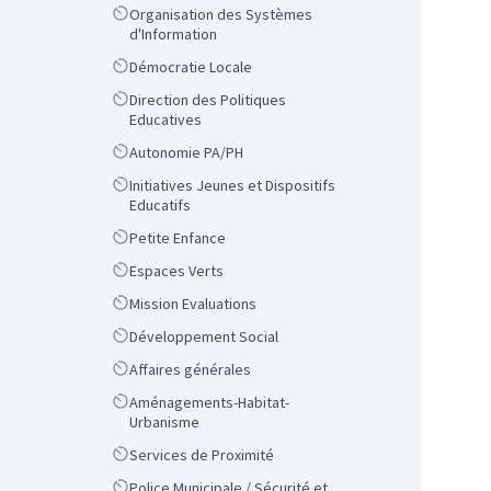
Scope
Organisation des Systèmes
d'Information
Scope
Démocratie Locale
Scope
Direction des Politiques
Educatives
Scope
Autonomie PA/PH
Scope
Initiatives Jeunes et Dispositifs
Educatifs
Scope
Petite Enfance
Scope
Espaces Verts
Scope
Mission Evaluations
Scope
Développement Social
Scope
Affaires générales
Scope
Aménagements-Habitat-
Urbanisme
Scope
Services de Proximité
Scope
Police Municipale / Sécurité et