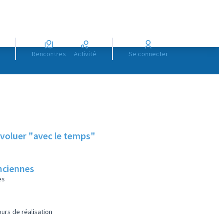
Rencontres
Activité
Se connecter
voluer "avec le temps"
anciennes
es
urs de réalisation