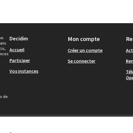
pe.
Decidim
Mon compte
Re
dans
cis,
Accueil
Créer un compte
Act
ances
Participer
Se connecter
Re
Vos instances
Tél
Op
us de