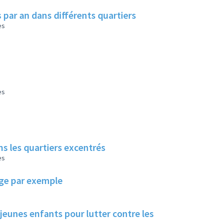
 par an dans différents quartiers
es
es
s les quartiers excentrés
es
lage par exemple
 jeunes enfants pour lutter contre les