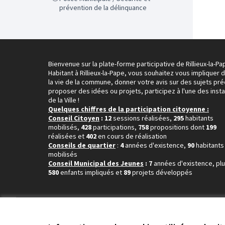
prévention de la délinquance
Bienvenue sur la plate-forme participative de Rillieux-la-Pa
Habitant à Rillieux-la-Pape, vous souhaitez vous impliquer 
la vie de la commune, donner votre avis sur des sujets pré
proposer des idées ou projets, participez à l'une des inst
de la Ville !
Quelques chiffres de la participation citoyenne :
Conseil Citoyen
: 12
sessions réalisées,
295
habitants
mobilisés,
428
participations,
758
propositions dont
199
réalisées et
402
en cours de réalisation
Conseils de quartier
:
4
années d'existence,
90
habitants
mobilisés
Conseil Municipal des Jeunes
: 7
années d'existence, pl
580
enfants impliqués et
89
projets développés
Conditions d'utilisation
Paramètres des cookies