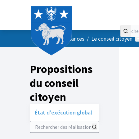
Accueil
Menu principal
M
/
Vos instances
/
Le conseil citoyen
Propositions
du conseil
citoyen
État d'exécution global
Rechercher des réalisations