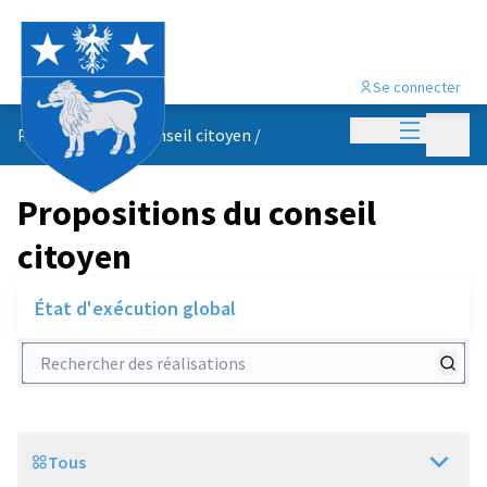
Se connecter
Menu princi
Menu p
Propositions du conseil citoyen
/
Propositions du conseil
citoyen
État d'exécution global
Rechercher des réalisations
Tous
Scope