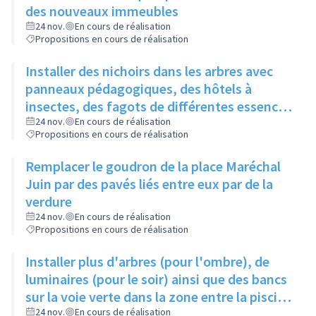
des nouveaux immeubles
24 nov.
En cours de réalisation
Propositions en cours de réalisation
Installer des nichoirs dans les arbres avec
panneaux pédagogiques, des hôtels à
insectes, des fagots de différentes essences
pour stimuler la biodiversité sur la place du
24 nov.
En cours de réalisation
Propositions en cours de réalisation
Château à la Roue
Remplacer le goudron de la place Maréchal
Juin par des pavés liés entre eux par de la
verdure
24 nov.
En cours de réalisation
Propositions en cours de réalisation
Installer plus d'arbres (pour l'ombre), de
luminaires (pour le soir) ainsi que des bancs
sur la voie verte dans la zone entre la piscine
et la rue de l'Industrie
24 nov.
En cours de réalisation