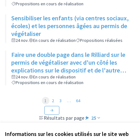
Propositions en cours de réalisation
Sensibiliser les enfants (via centres sociaux,
écoles) et les personnes âgées au permis de
végétaliser
24 nov.
En cours de réalisation
Propositions réalisées
Faire une double page dans le Rilliard sur le
permis de végétaliser avec d'un côté les
explications sur le dispositif et de l'autre
côté des exemples concrets de lieux à
24 nov.
En cours de réalisation
Propositions en cours de réalisation
investir
1
2
3
…
64
Résultats par page :
25
Informations sur les cookies utilisés sur le site web