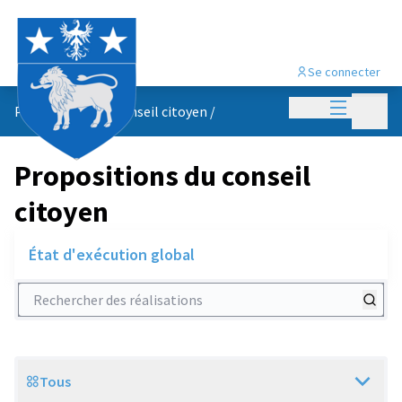
Se connecter
Menu princi
Menu p
Propositions du conseil citoyen
/
Propositions du conseil
citoyen
État d'exécution global
Rechercher des réalisations
Tous
Scope