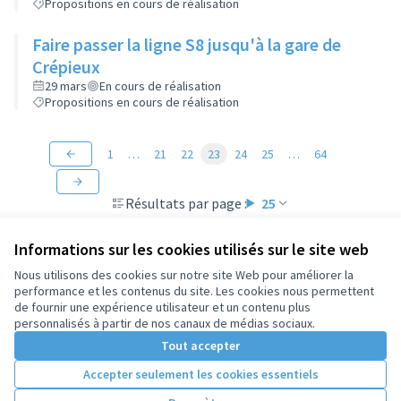
Propositions en cours de réalisation
Faire passer la ligne S8 jusqu'à la gare de
Crépieux
29 mars
En cours de réalisation
Propositions en cours de réalisation
1
…
21
22
23
24
25
…
64
Résultats par page :
25
Informations sur les cookies utilisés sur le site web
Nous utilisons des cookies sur notre site Web pour améliorer la
performance et les contenus du site. Les cookies nous permettent
Conditions d'utilisation
de fournir une expérience utilisateur et un contenu plus
Paramètres des cookies
personnalisés à partir de nos canaux de médias sociaux.
Tout accepter
Accepter seulement les cookies essentiels
Licence Cre
(Lien extern
(Lien externe)
Site réalisé par
Open Source Politics
grâce au
logiciel libre