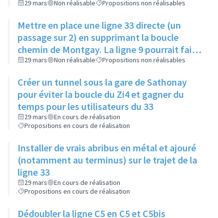
29 mars
Non réalisable
Propositions non réalisables
Mettre en place une ligne 33 directe (un
passage sur 2) en supprimant la boucle
chemin de Montgay. La ligne 9 pourrait faire
cette boucle une fois sur 2 en
29 mars
Non réalisable
Propositions non réalisables
synchronisation
Créer un tunnel sous la gare de Sathonay
pour éviter la boucle du Zi4 et gagner du
temps pour les utilisateurs du 33
29 mars
En cours de réalisation
Propositions en cours de réalisation
Installer de vrais abribus en métal et ajouré
(notamment au terminus) sur le trajet de la
ligne 33
29 mars
En cours de réalisation
Propositions en cours de réalisation
Dédoubler la ligne C5 en C5 et C5bis