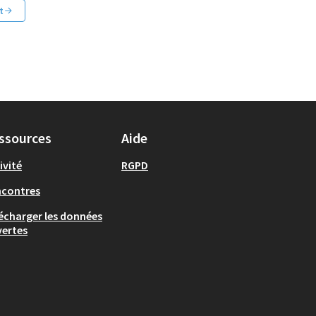
t
ssources
Aide
ivité
RGPD
ncontres
écharger les données
ertes