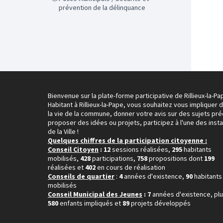
prévention de la délinquance
Bienvenue sur la plate-forme participative de Rillieux-la-Pa
Habitant à Rillieux-la-Pape, vous souhaitez vous impliquer 
la vie de la commune, donner votre avis sur des sujets pré
proposer des idées ou projets, participez à l'une des inst
de la Ville !
Quelques chiffres de la participation citoyenne :
Conseil Citoyen
: 12
sessions réalisées,
295
habitants
mobilisés,
428
participations,
758
propositions dont
199
réalisées et
402
en cours de réalisation
Conseils de quartier
:
4
années d'existence,
90
habitants
mobilisés
Conseil Municipal des Jeunes
: 7
années d'existence, pl
580
enfants impliqués et
89
projets développés