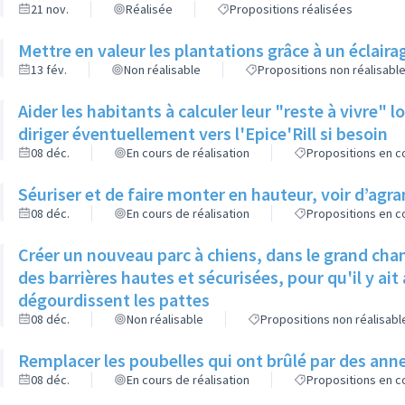
21 nov.
Réalisée
Propositions réalisées
Mettre en valeur les plantations grâce à un éclaira
13 fév.
Non réalisable
Propositions non réalisabl
Aider les habitants à calculer leur "reste à vivre" 
diriger éventuellement vers l'Epice'Rill si besoin
08 déc.
En cours de réalisation
Propositions en co
Séuriser et de faire monter en hauteur, voir d’agran
08 déc.
En cours de réalisation
Propositions en co
Créer un nouveau parc à chiens, dans le grand cha
des barrières hautes et sécurisées, pour qu'il y ai
dégourdissent les pattes
08 déc.
Non réalisable
Propositions non réalisabl
Remplacer les poubelles qui ont brûlé par des ann
08 déc.
En cours de réalisation
Propositions en co