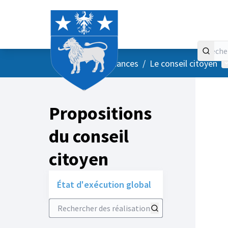
Accueil
Menu principal
M
/
Vos instances
/
Le conseil citoyen
Propositions
du conseil
citoyen
État d'exécution global
Rechercher des réalisations