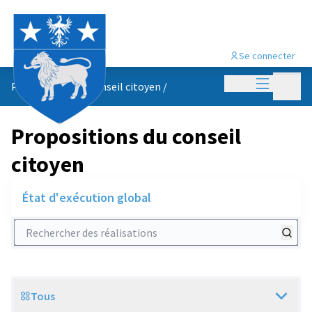
Se connecter
Menu princi
Menu p
Propositions du conseil citoyen
/
Propositions du conseil
citoyen
État d'exécution global
Rechercher des réalisations
Tous
Scope