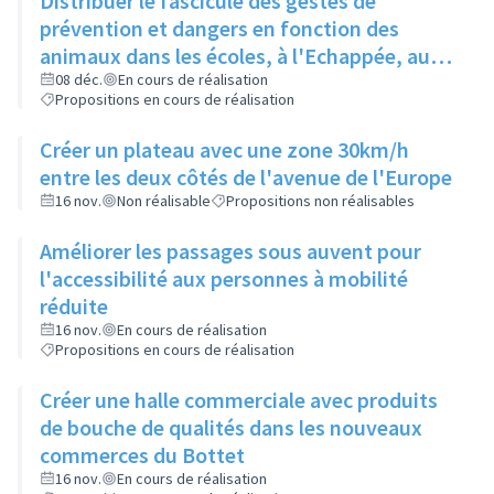
Distribuer le fascicule des gestes de
prévention et dangers en fonction des
animaux dans les écoles, à l'Echappée, aux
Centres Sociaux.... et l'insérer dans le
08 déc.
En cours de réalisation
Propositions en cours de réalisation
Rilliard en version détachable.
Créer un plateau avec une zone 30km/h
entre les deux côtés de l'avenue de l'Europe
16 nov.
Non réalisable
Propositions non réalisables
Améliorer les passages sous auvent pour
l'accessibilité aux personnes à mobilité
réduite
16 nov.
En cours de réalisation
Propositions en cours de réalisation
Créer une halle commerciale avec produits
de bouche de qualités dans les nouveaux
commerces du Bottet
16 nov.
En cours de réalisation