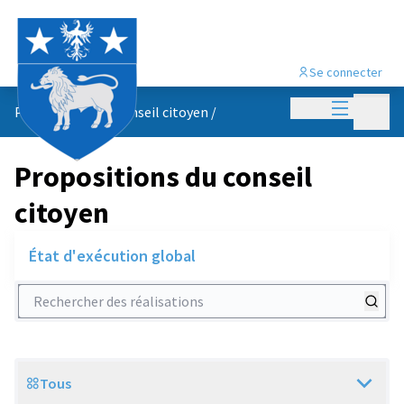
Se connecter
Menu princi
Menu p
Propositions du conseil citoyen
/
Propositions du conseil
citoyen
État d'exécution global
Rechercher des réalisations
Tous
Scope