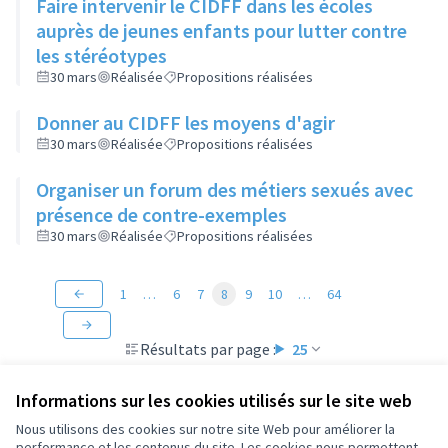
Faire intervenir le CIDFF dans les écoles
auprès de jeunes enfants pour lutter contre
les stéréotypes
30 mars
Réalisée
Propositions réalisées
Donner au CIDFF les moyens d'agir
30 mars
Réalisée
Propositions réalisées
Organiser un forum des métiers sexués avec
présence de contre-exemples
30 mars
Réalisée
Propositions réalisées
1
…
6
7
8
9
10
…
64
Résultats par page :
25
Informations sur les cookies utilisés sur le site web
Nous utilisons des cookies sur notre site Web pour améliorer la
performance et les contenus du site. Les cookies nous permettent