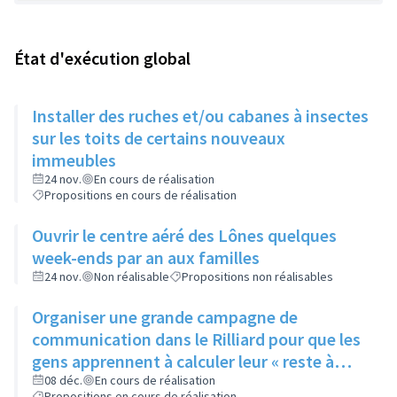
État d'exécution global
Installer des ruches et/ou cabanes à insectes
sur les toits de certains nouveaux
immeubles
24 nov.
En cours de réalisation
Propositions en cours de réalisation
Ouvrir le centre aéré des Lônes quelques
week-ends par an aux familles
24 nov.
Non réalisable
Propositions non réalisables
Organiser une grande campagne de
communication dans le Rilliard pour que les
gens apprennent à calculer leur « reste à
vivre »
08 déc.
En cours de réalisation
Propositions en cours de réalisation