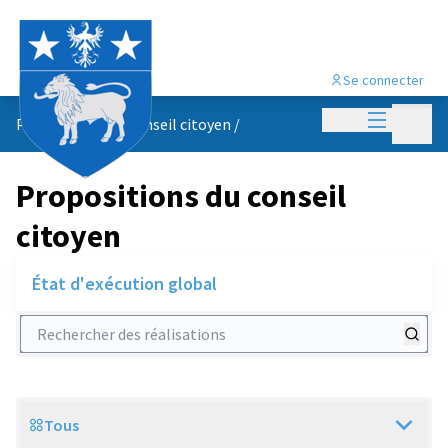
Se connecter
Menu princi
Menu p
Propositions du conseil citoyen
/
Propositions du conseil
citoyen
État d'exécution global
Rechercher des réalisations
Tous
Scope