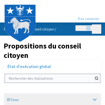
Se connecter
Menu princi
Menu p
Propositions du conseil citoyen
/
Propositions du conseil
citoyen
État d'exécution global
Rechercher des réalisations
Tous
Scope