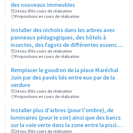
des nouveaux immeubles
24 nov.
En cours de réalisation
Propositions en cours de réalisation
Installer des nichoirs dans les arbres avec
panneaux pédagogiques, des hôtels à
insectes, des fagots de différentes essences
pour stimuler la biodiversité sur la place du
24 nov.
En cours de réalisation
Propositions en cours de réalisation
Château à la Roue
Remplacer le goudron de la place Maréchal
Juin par des pavés liés entre eux par de la
verdure
24 nov.
En cours de réalisation
Propositions en cours de réalisation
Installer plus d'arbres (pour l'ombre), de
luminaires (pour le soir) ainsi que des bancs
sur la voie verte dans la zone entre la piscine
et la rue de l'Industrie
24 nov.
En cours de réalisation