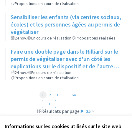
Propositions en cours de réalisation
Sensibiliser les enfants (via centres sociaux,
écoles) et les personnes âgées au permis de
végétaliser
24 nov.
En cours de réalisation
Propositions réalisées
Faire une double page dans le Rilliard sur le
permis de végétaliser avec d'un côté les
explications sur le dispositif et de l'autre
côté des exemples concrets de lieux à
24 nov.
En cours de réalisation
Propositions en cours de réalisation
investir
1
2
3
…
64
Résultats par page :
25
Informations sur les cookies utilisés sur le site web