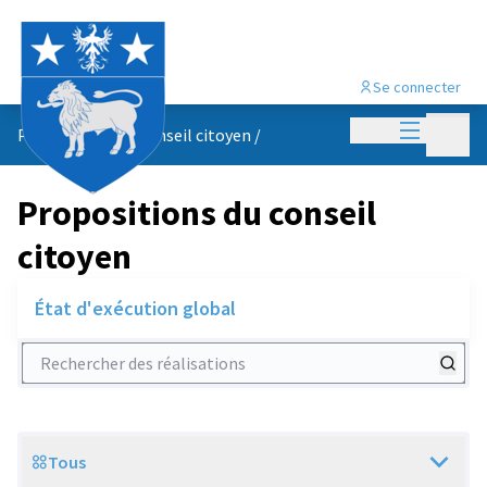
Se connecter
Menu princi
Menu p
Propositions du conseil citoyen
/
Propositions du conseil
citoyen
État d'exécution global
Rechercher des réalisations
Tous
Scope