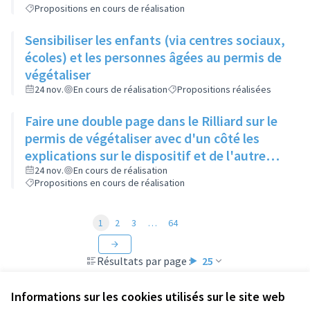
Propositions en cours de réalisation
Sensibiliser les enfants (via centres sociaux,
écoles) et les personnes âgées au permis de
végétaliser
24 nov.
En cours de réalisation
Propositions réalisées
Faire une double page dans le Rilliard sur le
permis de végétaliser avec d'un côté les
explications sur le dispositif et de l'autre
côté des exemples concrets de lieux à
24 nov.
En cours de réalisation
Propositions en cours de réalisation
investir
1
2
3
…
64
Résultats par page :
25
Informations sur les cookies utilisés sur le site web