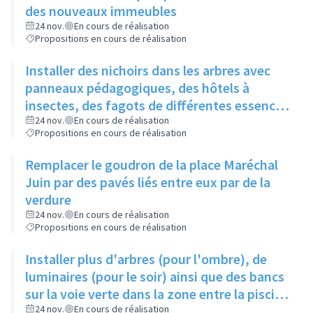
des nouveaux immeubles
24 nov.
En cours de réalisation
Propositions en cours de réalisation
Installer des nichoirs dans les arbres avec
panneaux pédagogiques, des hôtels à
insectes, des fagots de différentes essences
pour stimuler la biodiversité sur la place du
24 nov.
En cours de réalisation
Propositions en cours de réalisation
Château à la Roue
Remplacer le goudron de la place Maréchal
Juin par des pavés liés entre eux par de la
verdure
24 nov.
En cours de réalisation
Propositions en cours de réalisation
Installer plus d'arbres (pour l'ombre), de
luminaires (pour le soir) ainsi que des bancs
sur la voie verte dans la zone entre la piscine
et la rue de l'Industrie
24 nov.
En cours de réalisation