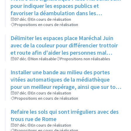
pour indiquer les espaces publics et
favoriser la déambulation dans les
différents cheminements
07 déc.
En cours de réalisation
Propositions en cours de réalisation
Délimiter les espaces place Maréchal Juin
avec de la couleur pour différencier trottoir
et route afin d'aider les personnes mal
voyantes
07 déc.
Non réalisable
Propositions non réalisables
Installer une bande au milieu des portes
vitées automatiques de la médiathèque
pour un meilleur repérage, ainsi que sur tous
les bâtiments municipaux
07 déc.
En cours de réalisation
Propositions en cours de réalisation
Refaire les sols qui sont irréguliers avec des
trous rue de Rome
07 déc.
En cours de réalisation
Propositions en cours de réalisation