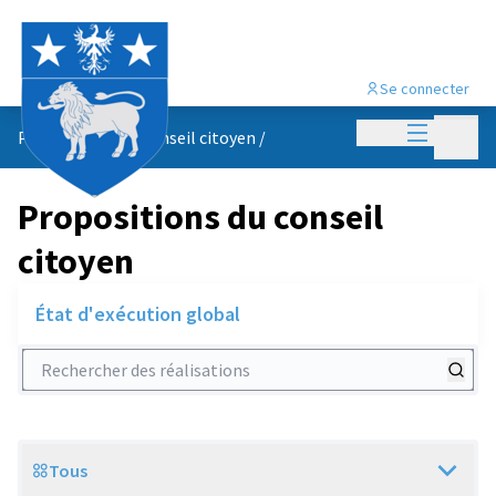
Se connecter
Menu princi
Menu p
Propositions du conseil citoyen
/
Propositions du conseil
citoyen
État d'exécution global
Rechercher des réalisations
Tous
Scope