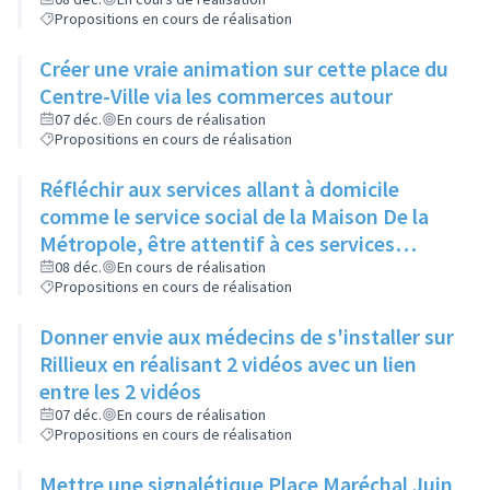
réorienter et rediriger rapidement via cette
Propositions en cours de réalisation
proximité
Créer une vraie animation sur cette place du
Centre-Ville via les commerces autour
07 déc.
En cours de réalisation
Propositions en cours de réalisation
Réfléchir aux services allant à domicile
comme le service social de la Maison De la
Métropole, être attentif à ces services
rendus
08 déc.
En cours de réalisation
Propositions en cours de réalisation
Donner envie aux médecins de s'installer sur
Rillieux en réalisant 2 vidéos avec un lien
entre les 2 vidéos
07 déc.
En cours de réalisation
Propositions en cours de réalisation
Mettre une signalétique Place Maréchal Juin