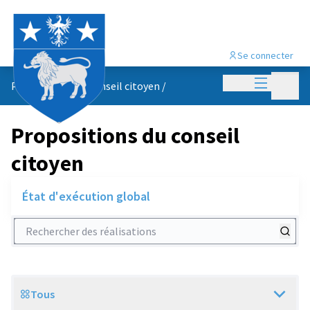
Se connecter
Menu princi
Menu p
Propositions du conseil citoyen
/
Propositions du conseil
citoyen
État d'exécution global
Rechercher des réalisations
Tous
Scope