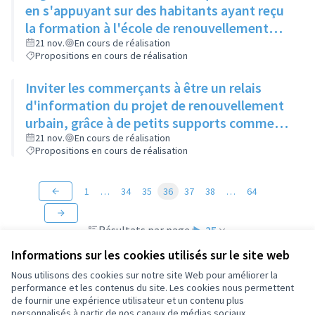
en s'appuyant sur des habitants ayant reçu
la formation à l'école de renouvellement
urbain
21 nov.
En cours de réalisation
Propositions en cours de réalisation
Inviter les commerçants à être un relais
d'information du projet de renouvellement
urbain, grâce à de petits supports comme
ceux des agences immobilières
21 nov.
En cours de réalisation
Propositions en cours de réalisation
1
…
34
35
36
37
38
…
64
Résultats par page :
25
Informations sur les cookies utilisés sur le site web
Nous utilisons des cookies sur notre site Web pour améliorer la
performance et les contenus du site. Les cookies nous permettent
de fournir une expérience utilisateur et un contenu plus
Conditions d'utilisation
personnalisés à partir de nos canaux de médias sociaux.
Paramètres des cookies