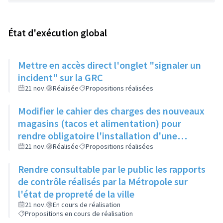
État d'exécution global
Mettre en accès direct l'onglet "signaler un
incident" sur la GRC
21 nov.
Réalisée
Propositions réalisées
Modifier le cahier des charges des nouveaux
magasins (tacos et alimentation) pour
rendre obligatoire l'installation d'une
poubelle de taille suffisante, son vidage et le
21 nov.
Réalisée
Propositions réalisées
nettoyage du sol devant leur commerce
Rendre consultable par le public les rapports
de contrôle réalisés par la Métropole sur
l'état de propreté de la ville
21 nov.
En cours de réalisation
Propositions en cours de réalisation