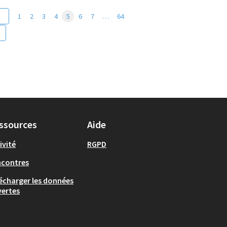
t
1
2
3
4
5
6
7
…
64
ssources
Aide
ivité
RGPD
ncontres
écharger les données
ertes