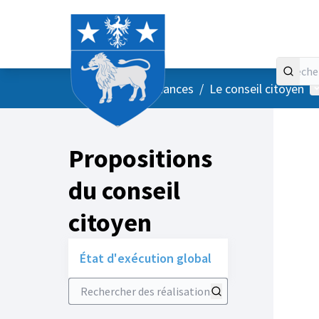
Accueil
Menu principal
M
/
Vos instances
/
Le conseil citoyen
Propositions
du conseil
citoyen
État d'exécution global
Rechercher des réalisations