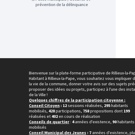
prévention de la délinquance
Bienvenue sur la plate-forme participative de Rillieux-la-Pa
Habitant à Rillieux-la-Pape, vous souhaitez vous impliquer 
la vie de la commune, donner votre avis sur des sujets pré
proposer des idées ou projets, participez à l'une des inst
de la Ville !
Quelques chiffres de la participation citoyenne :
Conseil Citoyen
: 12
sessions réalisées,
295
habitants
mobilisés,
428
participations,
758
propositions dont
199
réalisées et
402
en cours de réalisation
Conseils de quartier
:
4
années d'existence,
90
habitants
mobilisés
Conseil Municipal des Jeunes
: 7
années d'existence, pl