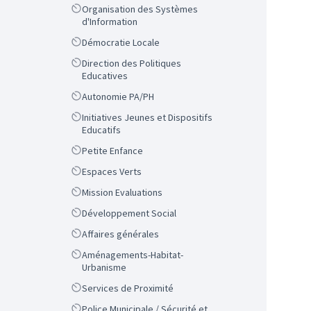
Scope
Organisation des Systèmes
d'Information
Scope
Démocratie Locale
Scope
Direction des Politiques
Educatives
Scope
Autonomie PA/PH
Scope
Initiatives Jeunes et Dispositifs
Educatifs
Scope
Petite Enfance
Scope
Espaces Verts
Scope
Mission Evaluations
Scope
Développement Social
Scope
Affaires générales
Scope
Aménagements-Habitat-
Urbanisme
Scope
Services de Proximité
Scope
Police Municipale / Sécurité et