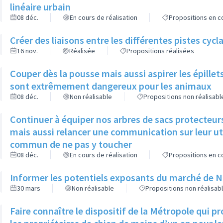
linéaire urbain
08 déc.
En cours de réalisation
Propositions en co
Créer des liaisons entre les différentes pistes cycl
16 nov.
Réalisée
Propositions réalisées
Couper dès la pousse mais aussi aspirer les épillets 
sont extrêmement dangereux pour les animaux
08 déc.
Non réalisable
Propositions non réalisabl
Continuer à équiper nos arbres de sacs protecteurs
mais aussi relancer une communication sur leur util
commun de ne pas y toucher
08 déc.
En cours de réalisation
Propositions en co
Informer les potentiels exposants du marché de Noël
30 mars
Non réalisable
Propositions non réalisab
Faire connaître le dispositif de la Métropole qui 