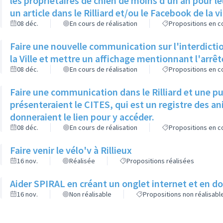
les propriétaires de chien de moins d’un an pour le
un article dans le Rilliard et/ou le Facebook de la vi
08 déc.
En cours de réalisation
Propositions en co
Faire une nouvelle communication sur l'interdictio
la Ville et mettre un affichage mentionnant l'arrê
08 déc.
En cours de réalisation
Propositions en co
Faire une communication dans le Rilliard et une p
présenteraient le CITES, qui est un registre des 
donneraient le lien pour y accéder.
08 déc.
En cours de réalisation
Propositions en co
Faire venir le vélo'v à Rillieux
16 nov.
Réalisée
Propositions réalisées
Aider SPIRAL en créant un onglet internet et en 
16 nov.
Non réalisable
Propositions non réalisabl