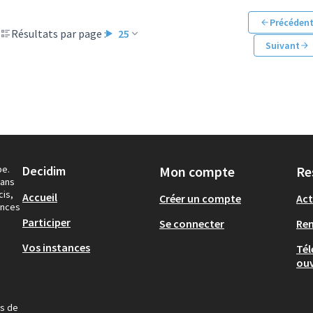
Précéden
Résultats par page :
25
Suivant
pe.
Decidim
Mon compte
Re
dans
cis,
Accueil
Créer un compte
Act
ances
Participer
Se connecter
Re
Vos instances
Tél
ouv
us de