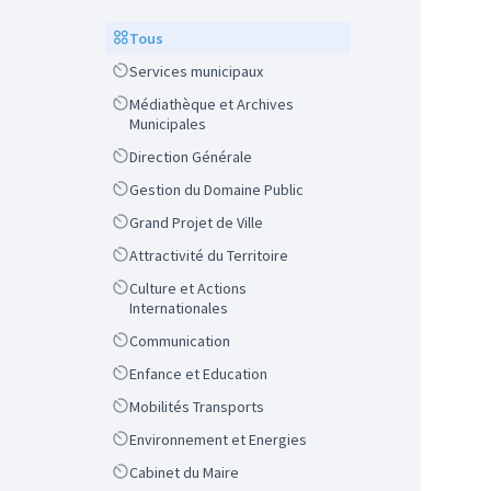
Scope
Tous
Scope
Services municipaux
Scope
Médiathèque et Archives
Municipales
Scope
Direction Générale
Scope
Gestion du Domaine Public
Scope
Grand Projet de Ville
Scope
Attractivité du Territoire
Scope
Culture et Actions
Internationales
Scope
Communication
Scope
Enfance et Education
Scope
Mobilités Transports
Scope
Environnement et Energies
Scope
Cabinet du Maire