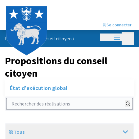
Se connecter
Menu princi
Menu p
Propositions du conseil citoyen
/
Propositions du conseil
citoyen
État d'exécution global
Rechercher des réalisations
Tous
Scope