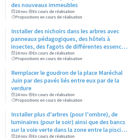
des nouveaux immeubles
24 nov.
En cours de réalisation
Propositions en cours de réalisation
Installer des nichoirs dans les arbres avec
panneaux pédagogiques, des hôtels à
insectes, des fagots de différentes essences
pour stimuler la biodiversité sur la place du
24 nov.
En cours de réalisation
Propositions en cours de réalisation
Château à la Roue
Remplacer le goudron de la place Maréchal
Juin par des pavés liés entre eux par de la
verdure
24 nov.
En cours de réalisation
Propositions en cours de réalisation
Installer plus d'arbres (pour l'ombre), de
luminaires (pour le soir) ainsi que des bancs
sur la voie verte dans la zone entre la piscine
et la rue de l'Industrie
24 nov.
En cours de réalisation