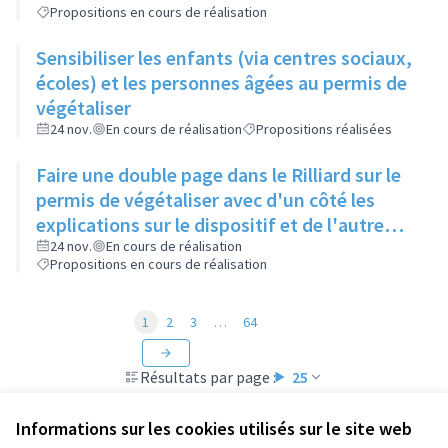
Propositions en cours de réalisation
Sensibiliser les enfants (via centres sociaux,
écoles) et les personnes âgées au permis de
végétaliser
24 nov.
En cours de réalisation
Propositions réalisées
Faire une double page dans le Rilliard sur le
permis de végétaliser avec d'un côté les
explications sur le dispositif et de l'autre
côté des exemples concrets de lieux à
24 nov.
En cours de réalisation
Propositions en cours de réalisation
investir
1
2
3
…
64
Résultats par page :
25
Informations sur les cookies utilisés sur le site web