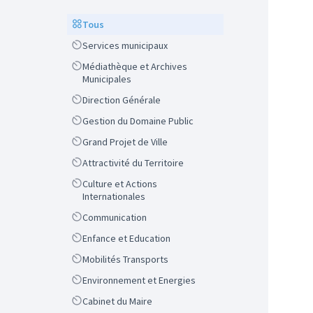
Scope
Tous
Scope
Services municipaux
Scope
Médiathèque et Archives
Municipales
Scope
Direction Générale
Scope
Gestion du Domaine Public
Scope
Grand Projet de Ville
Scope
Attractivité du Territoire
Scope
Culture et Actions
Internationales
Scope
Communication
Scope
Enfance et Education
Scope
Mobilités Transports
Scope
Environnement et Energies
Scope
Cabinet du Maire