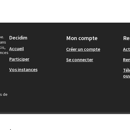
pe.
Decidim
Mon compte
Re
dans
cis,
Accueil
Créer un compte
Act
ances
Participer
Se connecter
Re
Vos instances
Tél
ouv
us de