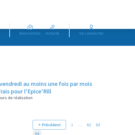
Rencontres
Activité
Se connecter
 vendredi au moins une fois par mois
rais pour l'Epice'Rill
urs de réalisation
Précédent
1
…
62
63
64