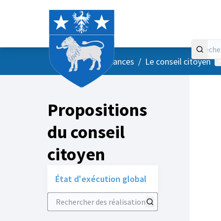
Accueil
Menu principal
M
/
Vos instances
/
Le conseil citoyen
Propositions
du conseil
citoyen
État d'exécution global
Rechercher des réalisations