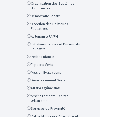
Scope
Organisation des Systèmes
d'Information
Scope
Démocratie Locale
Scope
Direction des Politiques
Educatives
Scope
Autonomie PA/PH
Scope
Initiatives Jeunes et Dispositifs
Educatifs
Scope
Petite Enfance
Scope
Espaces Verts
Scope
Mission Evaluations
Scope
Développement Social
Scope
Affaires générales
Scope
Aménagements-Habitat-
Urbanisme
Scope
Services de Proximité
Scope
Police Municipale / Sécurité et