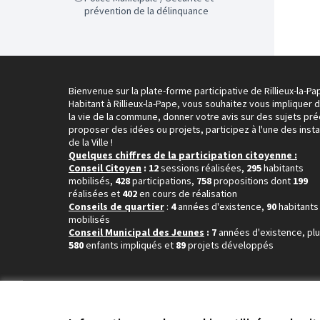
prévention de la délinquance
Bienvenue sur la plate-forme participative de Rillieux-la-Pa
Habitant à Rillieux-la-Pape, vous souhaitez vous impliquer 
la vie de la commune, donner votre avis sur des sujets pré
proposer des idées ou projets, participez à l'une des inst
de la Ville !
Quelques chiffres de la participation citoyenne :
Conseil Citoyen
: 12
sessions réalisées,
295
habitants
mobilisés,
428
participations,
758
propositions dont
199
réalisées et
402
en cours de réalisation
Conseils de quartier
:
4
années d'existence,
90
habitants
mobilisés
Conseil Municipal des Jeunes
: 7
années d'existence, pl
580
enfants impliqués et
89
projets développés
Conditions d'utilisation
Paramètres des cookies