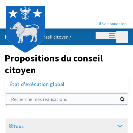
Se connecter
Menu princi
Menu p
Propositions du conseil citoyen
/
Propositions du conseil
citoyen
État d'exécution global
Rechercher des réalisations
Tous
Scope