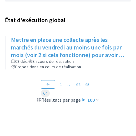
État d'exécution global
Mettre en place une collecte après les
marchés du vendredi au moins une fois par
mois (voir 2 si cela fonctionne) pour avoir
des produits frais pour l'Epice'Rill
08 déc.
En cours de réalisation
Propositions en cours de réalisation
1
…
62
63
64
Résultats par page :
100