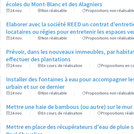
écoles du Mont-Blanc et des Alagniers
24 nov.
Non réalisable
Propositions non réalisabl
Elaborer avec la société REED un contrat d'entreti
locataires ou régies pour entretenir les espaces v
24 nov.
Non réalisable
Propositions non réalisabl
Prévoir, dans les nouveaux immeubles, par habita
effectuer des plantations
24 nov.
En cours de réalisation
Propositions en co
Installer des fontaines à eau pour accompagner le
urbain et sur ce dernier
24 nov.
Non réalisable
Propositions non réalisabl
Mettre une haie de bambous (ou autre) sur le mur d
24 nov.
En cours de réalisation
Propositions réal
Mettre en place des récupérateurs d'eau de pluie so