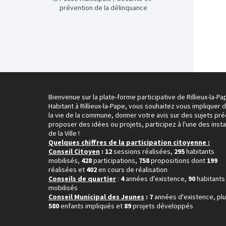
prévention de la délinquance
Bienvenue sur la plate-forme participative de Rillieux-la-Pa
Habitant à Rillieux-la-Pape, vous souhaitez vous impliquer 
la vie de la commune, donner votre avis sur des sujets pré
proposer des idées ou projets, participez à l'une des inst
de la Ville !
Quelques chiffres de la participation citoyenne :
Conseil Citoyen
: 12
sessions réalisées,
295
habitants
mobilisés,
428
participations,
758
propositions dont
199
réalisées et
402
en cours de réalisation
Conseils de quartier
:
4
années d'existence,
90
habitants
mobilisés
Conseil Municipal des Jeunes
: 7
années d'existence, pl
580
enfants impliqués et
89
projets développés