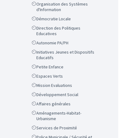
Scope
Organisation des Systèmes
d'Information
Scope
Démocratie Locale
Scope
Direction des Politiques
Educatives
Scope
Autonomie PA/PH
Scope
Initiatives Jeunes et Dispositifs
Educatifs
Scope
Petite Enfance
Scope
Espaces Verts
Scope
Mission Evaluations
Scope
Développement Social
Scope
Affaires générales
Scope
Aménagements-Habitat-
Urbanisme
Scope
Services de Proximité
Scope
Police Municipale / Sécurité et