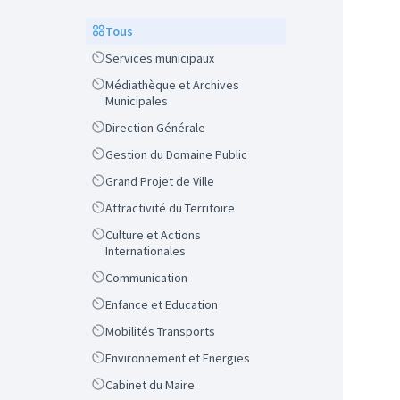
Scope
Tous
Scope
Services municipaux
Scope
Médiathèque et Archives
Municipales
Scope
Direction Générale
Scope
Gestion du Domaine Public
Scope
Grand Projet de Ville
Scope
Attractivité du Territoire
Scope
Culture et Actions
Internationales
Scope
Communication
Scope
Enfance et Education
Scope
Mobilités Transports
Scope
Environnement et Energies
Scope
Cabinet du Maire