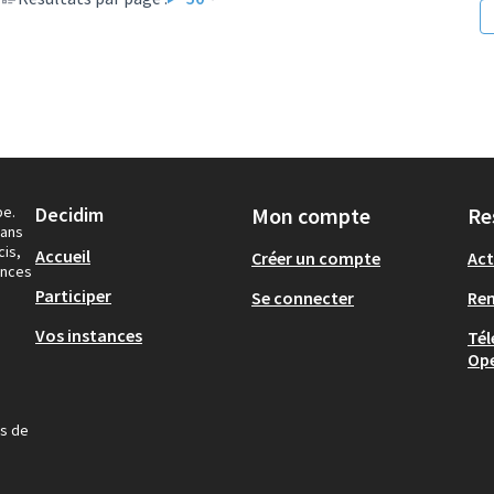
pe.
Decidim
Mon compte
Re
dans
cis,
Accueil
Créer un compte
Act
ances
Participer
Se connecter
Re
Vos instances
Tél
Op
us de