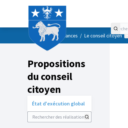
Accueil
Menu principal
M
/
Vos instances
/
Le conseil citoyen
Propositions
du conseil
citoyen
État d'exécution global
Rechercher des réalisations