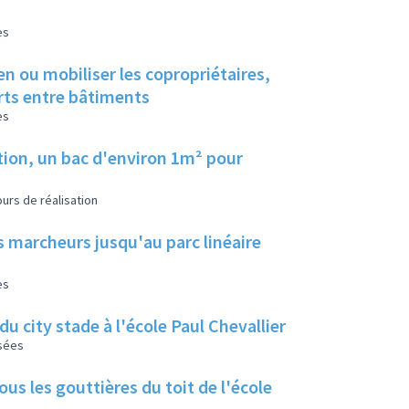
es
en ou mobiliser les copropriétaires,
erts entre bâtiments
es
tion, un bac d'environ 1m² pour
urs de réalisation
s marcheurs jusqu'au parc linéaire
es
u city stade à l'école Paul Chevallier
isées
us les gouttières du toit de l'école