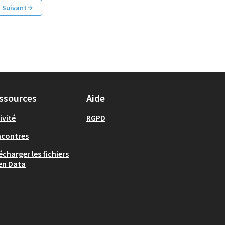
Suivant
ssources
Aide
ivité
RGPD
ncontres
écharger les fichiers
en Data