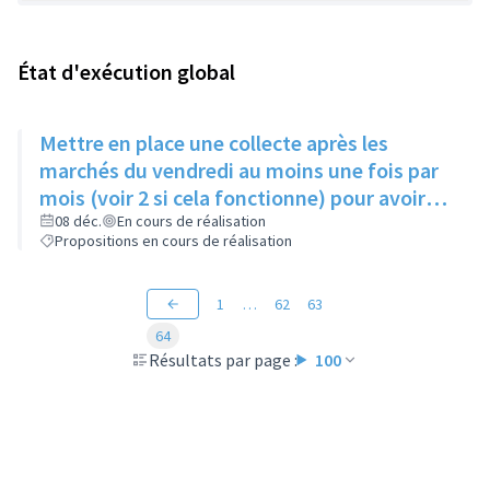
État d'exécution global
Mettre en place une collecte après les
marchés du vendredi au moins une fois par
mois (voir 2 si cela fonctionne) pour avoir
des produits frais pour l'Epice'Rill
08 déc.
En cours de réalisation
Propositions en cours de réalisation
1
…
62
63
64
Résultats par page :
100