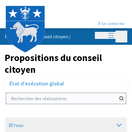
Se connecter
Menu princi
Menu p
Propositions du conseil citoyen
/
Propositions du conseil
citoyen
État d'exécution global
Rechercher des réalisations
Tous
Scope