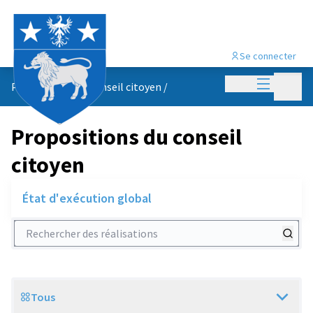
Se connecter
Menu princi
Menu p
Propositions du conseil citoyen
/
Propositions du conseil
citoyen
État d'exécution global
Rechercher des réalisations
Tous
Scope