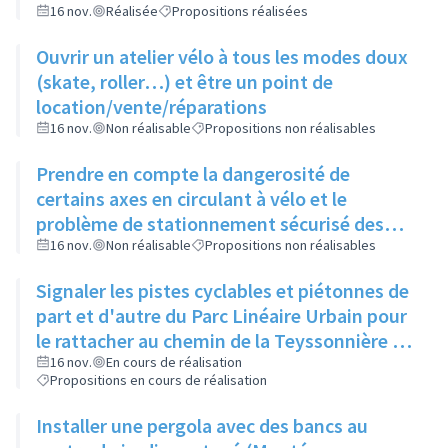
16 nov.
Réalisée
Propositions réalisées
Ouvrir un atelier vélo à tous les modes doux
(skate, roller…) et être un point de
location/vente/réparations
16 nov.
Non réalisable
Propositions non réalisables
Prendre en compte la dangerosité de
certains axes en circulant à vélo et le
problème de stationnement sécurisé des
vélos avant d'ouvrir un atelier vélo
16 nov.
Non réalisable
Propositions non réalisables
Signaler les pistes cyclables et piétonnes de
part et d'autre du Parc Linéaire Urbain pour
le rattacher au chemin de la Teyssonnière et
à la route de Genève
16 nov.
En cours de réalisation
Propositions en cours de réalisation
Installer une pergola avec des bancs au