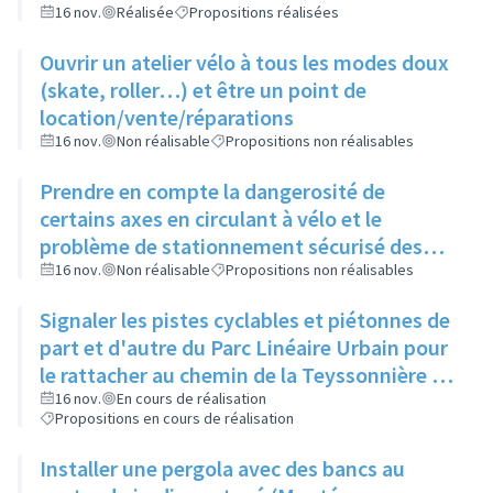
16 nov.
Réalisée
Propositions réalisées
Ouvrir un atelier vélo à tous les modes doux
(skate, roller…) et être un point de
location/vente/réparations
16 nov.
Non réalisable
Propositions non réalisables
Prendre en compte la dangerosité de
certains axes en circulant à vélo et le
problème de stationnement sécurisé des
vélos avant d'ouvrir un atelier vélo
16 nov.
Non réalisable
Propositions non réalisables
Signaler les pistes cyclables et piétonnes de
part et d'autre du Parc Linéaire Urbain pour
le rattacher au chemin de la Teyssonnière et
à la route de Genève
16 nov.
En cours de réalisation
Propositions en cours de réalisation
Installer une pergola avec des bancs au