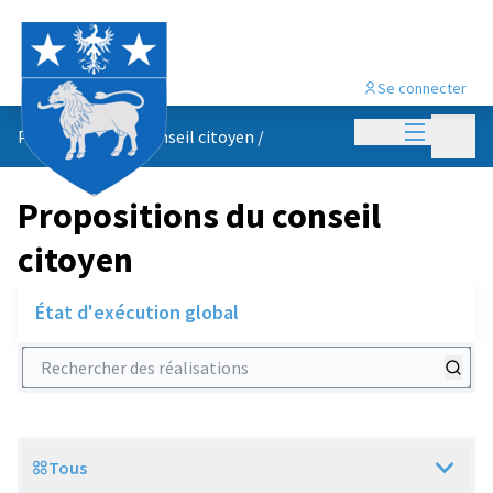
Se connecter
Menu princi
Menu p
Propositions du conseil citoyen
/
Propositions du conseil
citoyen
État d'exécution global
Rechercher des réalisations
Tous
Scope