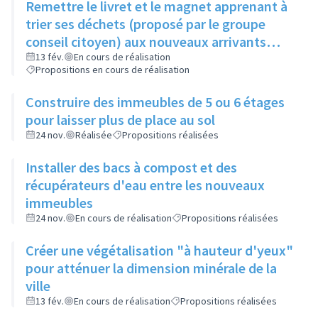
Remettre le livret et le magnet apprenant à
trier ses déchets (proposé par le groupe
conseil citoyen) aux nouveaux arrivants
dans le cadre de la visite de la ville
13 fév.
En cours de réalisation
Propositions en cours de réalisation
Construire des immeubles de 5 ou 6 étages
pour laisser plus de place au sol
24 nov.
Réalisée
Propositions réalisées
Installer des bacs à compost et des
récupérateurs d'eau entre les nouveaux
immeubles
24 nov.
En cours de réalisation
Propositions réalisées
Créer une végétalisation "à hauteur d'yeux"
pour atténuer la dimension minérale de la
ville
13 fév.
En cours de réalisation
Propositions réalisées