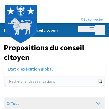
Se connecter
Menu princi
Menu p
Propositions du conseil citoyen
/
Propositions du conseil
citoyen
État d'exécution global
Rechercher des réalisations
Tous
Scope