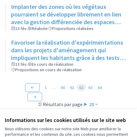
Implanter des zones où les végétaux
pourraient se développer librement en lien
avec la gestion différenciée des espaces
verts
13 fév.
Réalisée
Propositions réalisées
Favoriser la réalisation d'expérimentations
dans les projets d'aménagement qui
impliquent les habitants grâce à des tests
"grandeur nature" (mobilier, jeux, food-
13 fév.
En cours de réalisation
Propositions en cours de réalisation
truck...)
1
…
60
61
62
63
64
Résultats par page :
25
Informations sur les cookies utilisés sur le site web
Nous utilisons des cookies sur notre site Web pour améliorer la
performance et les contenus du site. Les cookies nous permettent
Conditions d'utilisation