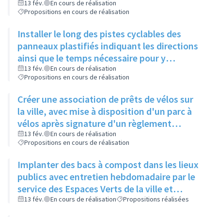
de Gaulle, pour relier 2 pistes existantes
13 fév.
En cours de réalisation
Propositions en cours de réalisation
Installer le long des pistes cyclables des
panneaux plastifiés indiquant les directions
ainsi que le temps nécessaire pour y
accéder, et une comparaison avec le temps
13 fév.
En cours de réalisation
Propositions en cours de réalisation
mis en voiture
Créer une association de prêts de vélos sur
la ville, avec mise à disposition d'un parc à
vélos après signature d'un règlement
intérieur et d'une charte de respect du
13 fév.
En cours de réalisation
Propositions en cours de réalisation
matériel
Implanter des bacs à compost dans les lieux
publics avec entretien hebdomadaire par le
service des Espaces Verts de la ville et
réutilisation du compost dans les ronds-
13 fév.
En cours de réalisation
Propositions réalisées
points et jardins publics