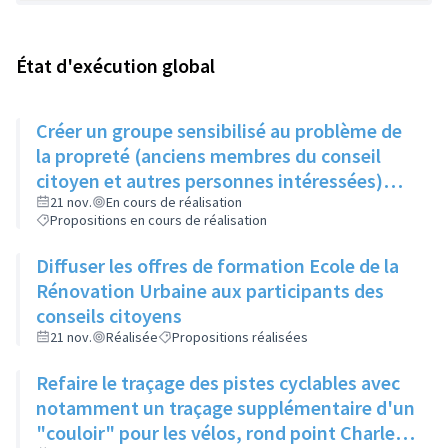
État d'exécution global
Créer un groupe sensibilisé au problème de
la propreté (anciens membres du conseil
citoyen et autres personnes intéressées)
qui, une fois par trimestre, ferait remonter
21 nov.
En cours de réalisation
Propositions en cours de réalisation
les informations au service concerné
Diffuser les offres de formation Ecole de la
Rénovation Urbaine aux participants des
conseils citoyens
21 nov.
Réalisée
Propositions réalisées
Refaire le traçage des pistes cyclables avec
notamment un traçage supplémentaire d'un
"couloir" pour les vélos, rond point Charles