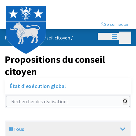
Se connecter
Menu princi
Menu p
Propositions du conseil citoyen
/
Propositions du conseil
citoyen
État d'exécution global
Rechercher des réalisations
Tous
Scope