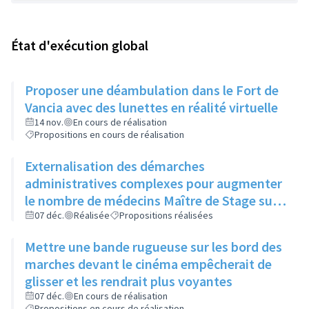
État d'exécution global
Proposer une déambulation dans le Fort de
Vancia avec des lunettes en réalité virtuelle
14 nov.
En cours de réalisation
Propositions en cours de réalisation
Externalisation des démarches
administratives complexes pour augmenter
le nombre de médecins Maître de Stage sur
la ville et ainsi avoir plus de stagiaires
07 déc.
Réalisée
Propositions réalisées
potentiellement futurs praticiens sur la ville
Mettre une bande rugueuse sur les bord des
marches devant le cinéma empêcherait de
glisser et les rendrait plus voyantes
07 déc.
En cours de réalisation
Propositions en cours de réalisation