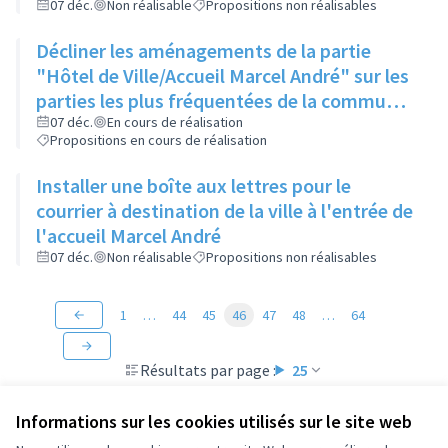
ligne droite
07 déc.
Non réalisable
Propositions non réalisables
Décliner les aménagements de la partie
"Hôtel de Ville/Accueil Marcel André" sur les
parties les plus fréquentées de la commune
comme la place de la Poste, le parvis des
07 déc.
En cours de réalisation
Propositions en cours de réalisation
collèges et lycées...
Installer une boîte aux lettres pour le
courrier à destination de la ville à l'entrée de
l'accueil Marcel André
07 déc.
Non réalisable
Propositions non réalisables
1
…
44
45
46
47
48
…
64
Résultats par page :
25
Informations sur les cookies utilisés sur le site web