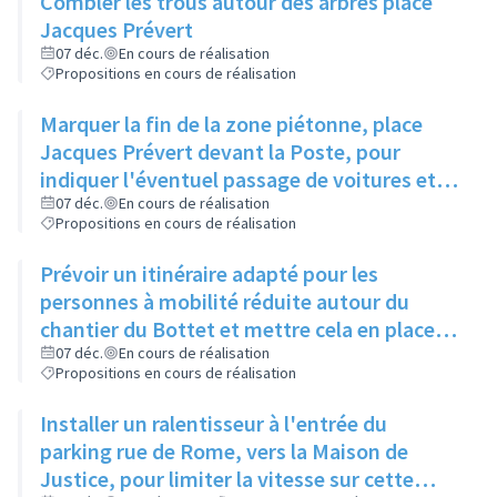
Combler les trous autour des arbres place
Jacques Prévert
07 déc.
En cours de réalisation
Propositions en cours de réalisation
Marquer la fin de la zone piétonne, place
Jacques Prévert devant la Poste, pour
indiquer l'éventuel passage de voitures et
rajouter un passage piéton
07 déc.
En cours de réalisation
Propositions en cours de réalisation
Prévoir un itinéraire adapté pour les
personnes à mobilité réduite autour du
chantier du Bottet et mettre cela en place
sur l'ensemble des chantiers de la ville
07 déc.
En cours de réalisation
Propositions en cours de réalisation
Installer un ralentisseur à l'entrée du
parking rue de Rome, vers la Maison de
Justice, pour limiter la vitesse sur cette