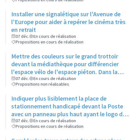
Installer une signalétique sur l'Avenue de
l'Europe pour aider à repérer le cinéma très
en retrait
07 déc.
En cours de réalisation
Propositions en cours de réalisation
Mettre des couleurs sur le grand trottoir
devant la médiathèque pour différencier
l'espace vélo de l'espace piéton. Dans la
même idée, une signalétique colorée
07 déc.
En cours de réalisation
Propositions non réalisables
permettrait de mieux se repérer
Indiquer plus lisiblement la place de
stationnement handicapé devant la Poste
avec un panneau plus haut ayant le logo du
fauteuil sur toutes les faces
07 déc.
En cours de réalisation
Propositions en cours de réalisation