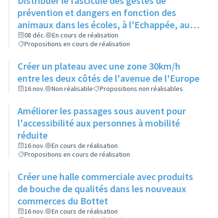
Distribuer le fascicule des gestes de
prévention et dangers en fonction des
animaux dans les écoles, à l'Echappée, aux
Centres Sociaux.... et l'insérer dans le
08 déc.
En cours de réalisation
Propositions en cours de réalisation
Rilliard en version détachable.
Créer un plateau avec une zone 30km/h
entre les deux côtés de l'avenue de l'Europe
16 nov.
Non réalisable
Propositions non réalisables
Améliorer les passages sous auvent pour
l'accessibilité aux personnes à mobilité
réduite
16 nov.
En cours de réalisation
Propositions en cours de réalisation
Créer une halle commerciale avec produits
de bouche de qualités dans les nouveaux
commerces du Bottet
16 nov.
En cours de réalisation