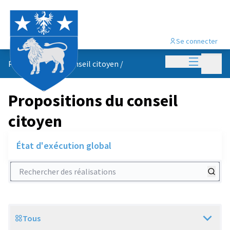
Se connecter
Menu princi
Menu p
Propositions du conseil citoyen
/
Propositions du conseil
citoyen
État d'exécution global
Rechercher des réalisations
Tous
Scope