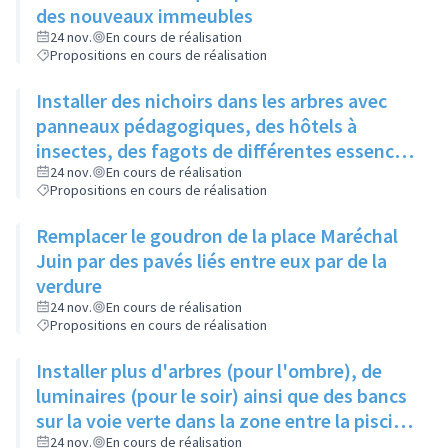
des nouveaux immeubles
24 nov.
En cours de réalisation
Propositions en cours de réalisation
Installer des nichoirs dans les arbres avec
panneaux pédagogiques, des hôtels à
insectes, des fagots de différentes essences
pour stimuler la biodiversité sur la place du
24 nov.
En cours de réalisation
Propositions en cours de réalisation
Château à la Roue
Remplacer le goudron de la place Maréchal
Juin par des pavés liés entre eux par de la
verdure
24 nov.
En cours de réalisation
Propositions en cours de réalisation
Installer plus d'arbres (pour l'ombre), de
luminaires (pour le soir) ainsi que des bancs
sur la voie verte dans la zone entre la piscine
et la rue de l'Industrie
24 nov.
En cours de réalisation