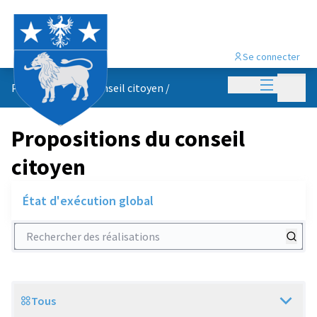
Se connecter
Menu princi
Menu p
Propositions du conseil citoyen
/
Propositions du conseil
citoyen
État d'exécution global
Rechercher des réalisations
Tous
Scope