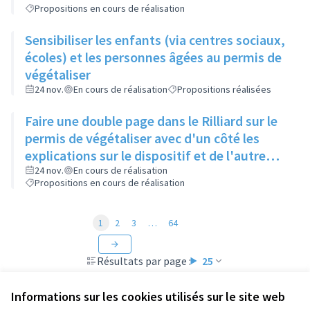
Propositions en cours de réalisation
Sensibiliser les enfants (via centres sociaux,
écoles) et les personnes âgées au permis de
végétaliser
24 nov.
En cours de réalisation
Propositions réalisées
Faire une double page dans le Rilliard sur le
permis de végétaliser avec d'un côté les
explications sur le dispositif et de l'autre
côté des exemples concrets de lieux à
24 nov.
En cours de réalisation
Propositions en cours de réalisation
investir
1
2
3
…
64
Résultats par page :
25
Informations sur les cookies utilisés sur le site web