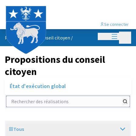
Se connecter
Menu princi
Menu p
Propositions du conseil citoyen
/
Propositions du conseil
citoyen
État d'exécution global
Rechercher des réalisations
Tous
Scope