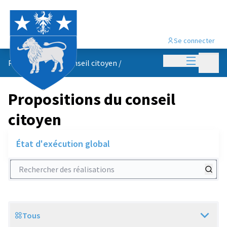
Se connecter
Menu princi
Menu p
Propositions du conseil citoyen
/
Propositions du conseil
citoyen
État d'exécution global
Rechercher des réalisations
Tous
Scope