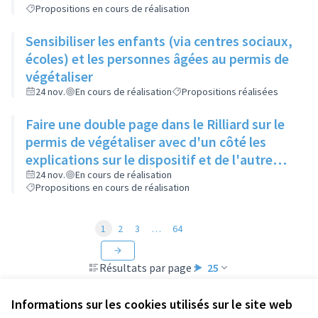
Propositions en cours de réalisation
Sensibiliser les enfants (via centres sociaux,
écoles) et les personnes âgées au permis de
végétaliser
24 nov.
En cours de réalisation
Propositions réalisées
Faire une double page dans le Rilliard sur le
permis de végétaliser avec d'un côté les
explications sur le dispositif et de l'autre
côté des exemples concrets de lieux à
24 nov.
En cours de réalisation
Propositions en cours de réalisation
investir
1
2
3
…
64
Résultats par page :
25
Informations sur les cookies utilisés sur le site web