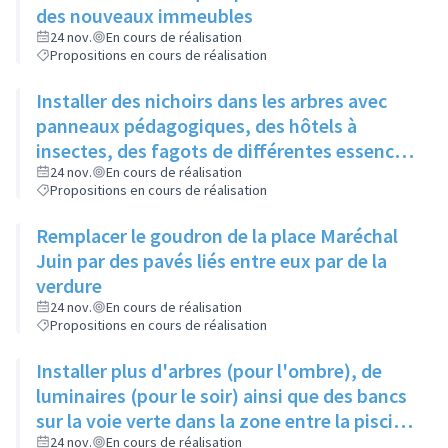
des nouveaux immeubles
24 nov.
En cours de réalisation
Propositions en cours de réalisation
Installer des nichoirs dans les arbres avec
panneaux pédagogiques, des hôtels à
insectes, des fagots de différentes essences
pour stimuler la biodiversité sur la place du
24 nov.
En cours de réalisation
Propositions en cours de réalisation
Château à la Roue
Remplacer le goudron de la place Maréchal
Juin par des pavés liés entre eux par de la
verdure
24 nov.
En cours de réalisation
Propositions en cours de réalisation
Installer plus d'arbres (pour l'ombre), de
luminaires (pour le soir) ainsi que des bancs
sur la voie verte dans la zone entre la piscine
et la rue de l'Industrie
24 nov.
En cours de réalisation