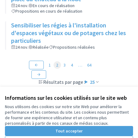
24 nov.
En cours de réalisation
Propositions en cours de réalisation
Sensibiliser les régies à l'installation
d'espaces végétaux ou de potagers chez les
particuliers
24 nov.
Réalisée
Propositions réalisées
1
2
3
4
…
64
Résultats par page :
25
Informations sur les cookies utilisés sur le site web
Nous utilisons des cookies sur notre site Web pour améliorer la
performance et les contenus du site. Les cookies nous permettent
Conditions d'utilisation
de fournir une expérience utilisateur et un contenu plus
Paramètres des cookies
personnalisés à partir de nos canaux de médias sociaux.
Tout accepter