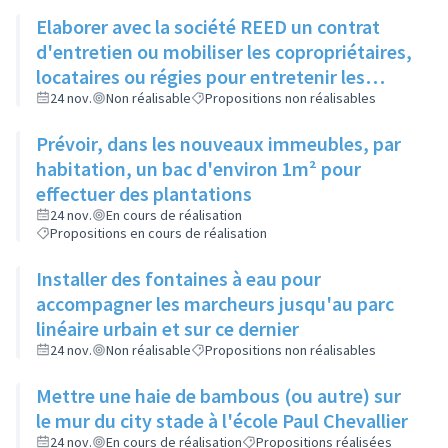
Elaborer avec la société REED un contrat
d'entretien ou mobiliser les copropriétaires,
locataires ou régies pour entretenir les
espaces verts entre bâtiments
24 nov.
Non réalisable
Propositions non réalisables
Prévoir, dans les nouveaux immeubles, par
habitation, un bac d'environ 1m² pour
effectuer des plantations
24 nov.
En cours de réalisation
Propositions en cours de réalisation
Installer des fontaines à eau pour
accompagner les marcheurs jusqu'au parc
linéaire urbain et sur ce dernier
24 nov.
Non réalisable
Propositions non réalisables
Mettre une haie de bambous (ou autre) sur
le mur du city stade à l'école Paul Chevallier
24 nov.
En cours de réalisation
Propositions réalisées