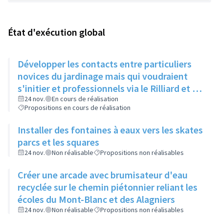
État d'exécution global
Développer les contacts entre particuliers
novices du jardinage mais qui voudraient
s'initier et professionnels via le Rilliard et la
Maison de la Vie Locale
24 nov.
En cours de réalisation
Propositions en cours de réalisation
Installer des fontaines à eaux vers les skates
parcs et les squares
24 nov.
Non réalisable
Propositions non réalisables
Créer une arcade avec brumisateur d'eau
recyclée sur le chemin piétonnier reliant les
écoles du Mont-Blanc et des Alagniers
24 nov.
Non réalisable
Propositions non réalisables