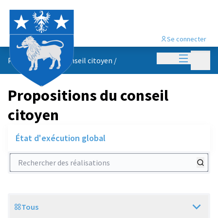
Se connecter
Menu princi
Menu p
Propositions du conseil citoyen
/
Propositions du conseil
citoyen
État d'exécution global
Rechercher des réalisations
Tous
Scope