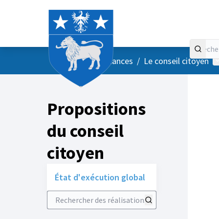
Accueil
Menu principal
M
/
Vos instances
/
Le conseil citoyen
Propositions
du conseil
citoyen
État d'exécution global
Rechercher des réalisations