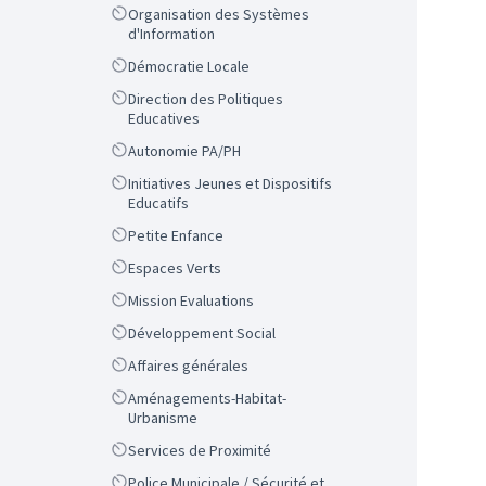
Scope
Organisation des Systèmes
d'Information
Scope
Démocratie Locale
Scope
Direction des Politiques
Educatives
Scope
Autonomie PA/PH
Scope
Initiatives Jeunes et Dispositifs
Educatifs
Scope
Petite Enfance
Scope
Espaces Verts
Scope
Mission Evaluations
Scope
Développement Social
Scope
Affaires générales
Scope
Aménagements-Habitat-
Urbanisme
Scope
Services de Proximité
Scope
Police Municipale / Sécurité et