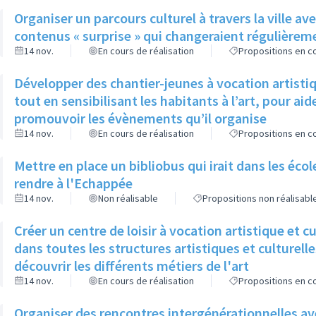
Organiser un parcours culturel à travers la ville 
contenus « surprise » qui changeraient régulièreme
14 nov.
En cours de réalisation
Propositions en co
Développer des chantier-jeunes à vocation artistiqu
tout en sensibilisant les habitants à l’art, pour aide
promouvoir les évènements qu’il organise
14 nov.
En cours de réalisation
Propositions en co
Mettre en place un bibliobus qui irait dans les éco
rendre à l'Echappée
14 nov.
Non réalisable
Propositions non réalisabl
Créer un centre de loisir à vocation artistique et cu
dans toutes les structures artistiques et culturelles
découvrir les différents métiers de l'art
14 nov.
En cours de réalisation
Propositions en co
Organiser des rencontres intergénérationnelles ave