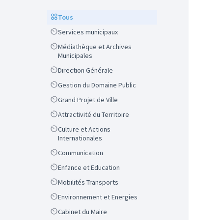
Scope
Tous
Scope
Services municipaux
Scope
Médiathèque et Archives
Municipales
Scope
Direction Générale
Scope
Gestion du Domaine Public
Scope
Grand Projet de Ville
Scope
Attractivité du Territoire
Scope
Culture et Actions
Internationales
Scope
Communication
Scope
Enfance et Education
Scope
Mobilités Transports
Scope
Environnement et Energies
Scope
Cabinet du Maire