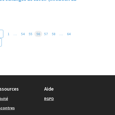
1
…
54
55
56
57
58
…
64
ssources
Aide
ivité
RGPD
ncontres