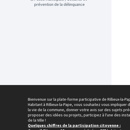
prévention de la délinquance
Bienvenue sur la plate-forme participative de Rillieux-la-Pa
Habitant à Rillieux-la-Pape, vous souhaitez vous impliquer 
la vie de la commune, donner votre avis sur des sujets pré
proposer des idées ou projets, participez à l'une des inst
de la Ville !
Quelques chiffres de la participation citoyenne :