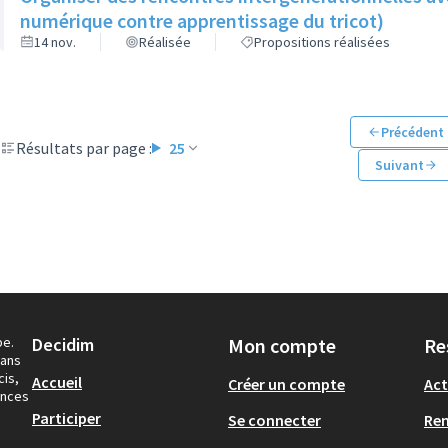
numérique contre apprentissage du tricot)
14 nov.
Réalisée
Propositions réalisées
Précédent
Résultats par page :
25
Suivant
pe.
Decidim
Mon compte
Re
dans
cis,
Accueil
Créer un compte
Act
ances
Participer
Se connecter
Re