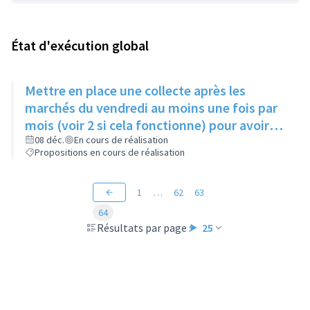
État d'exécution global
Mettre en place une collecte après les
marchés du vendredi au moins une fois par
mois (voir 2 si cela fonctionne) pour avoir
des produits frais pour l'Epice'Rill
08 déc.
En cours de réalisation
Propositions en cours de réalisation
1
…
62
63
64
Résultats par page :
25