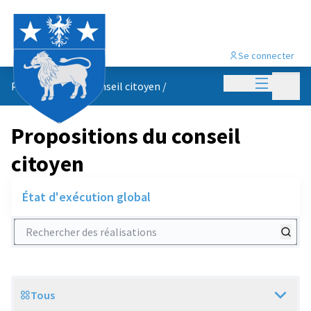
Se connecter
Menu princi
Menu p
Propositions du conseil citoyen
/
Propositions du conseil
citoyen
État d'exécution global
Rechercher des réalisations
Tous
Scope