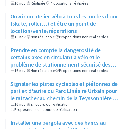
16 nov.
Réalisée
Propositions réalisées
Ouvrir un atelier vélo à tous les modes doux
(skate, roller…) et être un point de
location/vente/réparations
16 nov.
Non réalisable
Propositions non réalisables
Prendre en compte la dangerosité de
certains axes en circulant à vélo et le
problème de stationnement sécurisé des
vélos avant d'ouvrir un atelier vélo
16 nov.
Non réalisable
Propositions non réalisables
Signaler les pistes cyclables et piétonnes de
part et d'autre du Parc Linéaire Urbain pour
le rattacher au chemin de la Teyssonnière et
à la route de Genève
16 nov.
En cours de réalisation
Propositions en cours de réalisation
Installer une pergola avec des bancs au