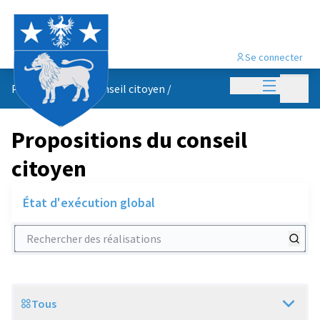
Se connecter
Menu princi
Menu p
Propositions du conseil citoyen
/
Propositions du conseil
citoyen
État d'exécution global
Rechercher des réalisations
Tous
Scope