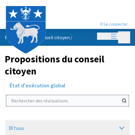
Se connecter
Menu princi
Menu p
Propositions du conseil citoyen
/
Propositions du conseil
citoyen
État d'exécution global
Rechercher des réalisations
Tous
Scope