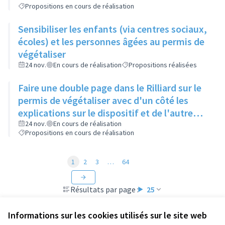
Propositions en cours de réalisation
Sensibiliser les enfants (via centres sociaux,
écoles) et les personnes âgées au permis de
végétaliser
24 nov.
En cours de réalisation
Propositions réalisées
Faire une double page dans le Rilliard sur le
permis de végétaliser avec d'un côté les
explications sur le dispositif et de l'autre
côté des exemples concrets de lieux à
24 nov.
En cours de réalisation
Propositions en cours de réalisation
investir
1
2
3
…
64
Résultats par page :
25
Informations sur les cookies utilisés sur le site web