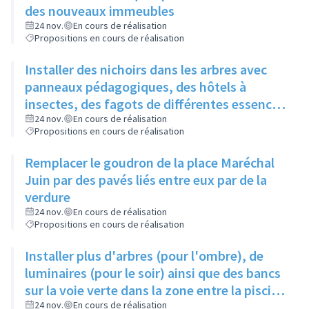
des nouveaux immeubles
24 nov.
En cours de réalisation
Propositions en cours de réalisation
Installer des nichoirs dans les arbres avec
panneaux pédagogiques, des hôtels à
insectes, des fagots de différentes essences
pour stimuler la biodiversité sur la place du
24 nov.
En cours de réalisation
Propositions en cours de réalisation
Château à la Roue
Remplacer le goudron de la place Maréchal
Juin par des pavés liés entre eux par de la
verdure
24 nov.
En cours de réalisation
Propositions en cours de réalisation
Installer plus d'arbres (pour l'ombre), de
luminaires (pour le soir) ainsi que des bancs
sur la voie verte dans la zone entre la piscine
et la rue de l'Industrie
24 nov.
En cours de réalisation