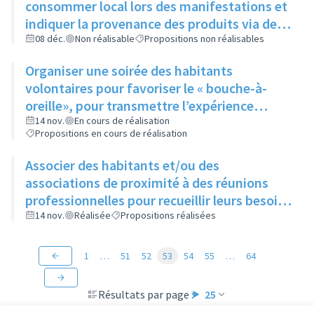
consommer local lors des manifestations et
indiquer la provenance des produits via des
cartes de visite laissées à disposition
08 déc.
Non réalisable
Propositions non réalisables
pendant l’évènement
Organiser une soirée des habitants
volontaires pour favoriser le « bouche-à-
oreille», pour transmettre l’expérience
acquise et pour mobiliser de nouvelles
14 nov.
En cours de réalisation
Propositions en cours de réalisation
recrues (médiateur)
Associer des habitants et/ou des
associations de proximité à des réunions
professionnelles pour recueillir leurs besoins
et idées pour imaginer de nouvelles actions
14 nov.
Réalisée
Propositions réalisées
1
…
51
52
53
54
55
…
64
Résultats par page :
25