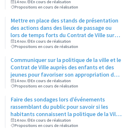
14 nov.
En cours de réalisation
Propositions en cours de réalisation
Mettre en place des stands de présentation
des actions dans des lieux de passage ou
lors de temps forts du Contrat de Ville sur
l’espace public
14 nov.
En cours de réalisation
Propositions en cours de réalisation
Communiquer sur la politique de la ville et le
Contrat de Ville auprès des enfants et des
jeunes pour favoriser son appropriation dès
le plus jeune âge
14 nov.
En cours de réalisation
Propositions en cours de réalisation
Faire des sondages lors d’événements
rassemblant du public pour savoir si les
habitants connaissent la politique de la Ville
/ le contrat de ville
14 nov.
En cours de réalisation
Propositions en cours de réalisation