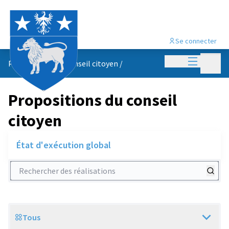
Se connecter
Menu princi
Menu p
Propositions du conseil citoyen
/
Propositions du conseil
citoyen
État d'exécution global
Rechercher des réalisations
Tous
Scope