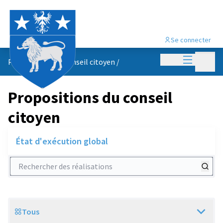
Se connecter
Menu princi
Menu p
Propositions du conseil citoyen
/
Propositions du conseil
citoyen
État d'exécution global
Rechercher des réalisations
Tous
Scope