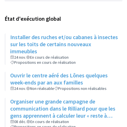
État d'exécution global
Installer des ruches et/ou cabanes à insectes
sur les toits de certains nouveaux
immeubles
24 nov.
En cours de réalisation
Propositions en cours de réalisation
Ouvrir le centre aéré des Lônes quelques
week-ends par an aux familles
24 nov.
Non réalisable
Propositions non réalisables
Organiser une grande campagne de
communication dans le Rilliard pour que les
gens apprennent à calculer leur « reste à
vivre »
08 déc.
En cours de réalisation
Propositions en cours de réalisation