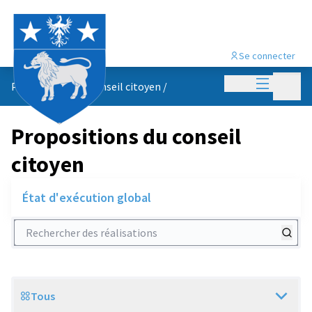
Se connecter
Menu princi
Menu p
Propositions du conseil citoyen
/
Propositions du conseil
citoyen
État d'exécution global
Rechercher des réalisations
Tous
Scope