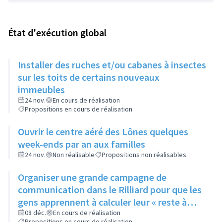
État d'exécution global
Installer des ruches et/ou cabanes à insectes
sur les toits de certains nouveaux
immeubles
24 nov.
En cours de réalisation
Propositions en cours de réalisation
Ouvrir le centre aéré des Lônes quelques
week-ends par an aux familles
24 nov.
Non réalisable
Propositions non réalisables
Organiser une grande campagne de
communication dans le Rilliard pour que les
gens apprennent à calculer leur « reste à
vivre »
08 déc.
En cours de réalisation
Propositions en cours de réalisation