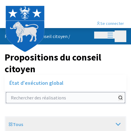
Se connecter
Menu princi
Menu p
Propositions du conseil citoyen
/
Propositions du conseil
citoyen
État d'exécution global
Rechercher des réalisations
Tous
Scope