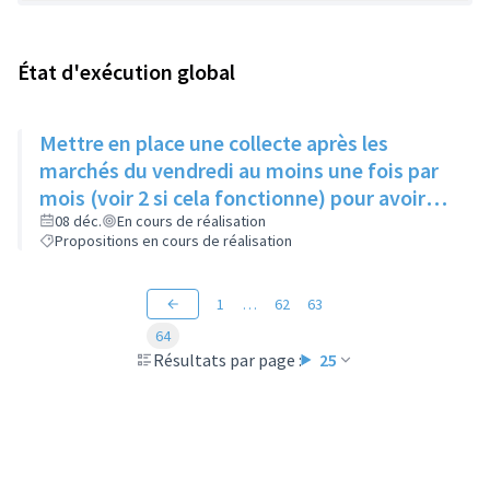
État d'exécution global
Mettre en place une collecte après les
marchés du vendredi au moins une fois par
mois (voir 2 si cela fonctionne) pour avoir
des produits frais pour l'Epice'Rill
08 déc.
En cours de réalisation
Propositions en cours de réalisation
1
…
62
63
64
Résultats par page :
25