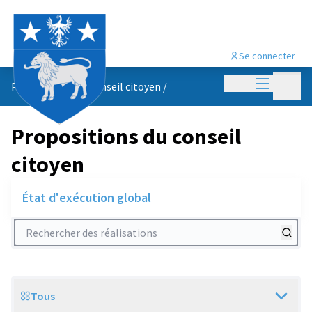
Se connecter
Menu princi
Menu p
Propositions du conseil citoyen
/
Propositions du conseil
citoyen
État d'exécution global
Rechercher des réalisations
Tous
Scope