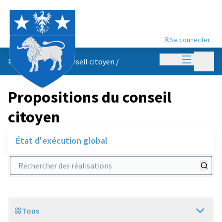
Se connecter
Menu princi
Menu p
Propositions du conseil citoyen
/
Propositions du conseil
citoyen
État d'exécution global
Rechercher des réalisations
Tous
Scope