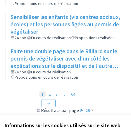
Propositions en cours de réalisation
Sensibiliser les enfants (via centres sociaux,
écoles) et les personnes âgées au permis de
végétaliser
24 nov.
En cours de réalisation
Propositions réalisées
Faire une double page dans le Rilliard sur le
permis de végétaliser avec d'un côté les
explications sur le dispositif et de l'autre
côté des exemples concrets de lieux à
24 nov.
En cours de réalisation
Propositions en cours de réalisation
investir
1
2
3
…
64
Résultats par page :
25
Informations sur les cookies utilisés sur le site web