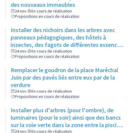
des nouveaux immeubles
24 nov.
En cours de réalisation
Propositions en cours de réalisation
Installer des nichoirs dans les arbres avec
panneaux pédagogiques, des hôtels à
insectes, des fagots de différentes essences
pour stimuler la biodiversité sur la place du
24 nov.
En cours de réalisation
Propositions en cours de réalisation
Château à la Roue
Remplacer le goudron de la place Maréchal
Juin par des pavés liés entre eux par de la
verdure
24 nov.
En cours de réalisation
Propositions en cours de réalisation
Installer plus d'arbres (pour l'ombre), de
luminaires (pour le soir) ainsi que des bancs
sur la voie verte dans la zone entre la piscine
et la rue de l'Industrie
24 nov.
En cours de réalisation