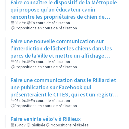
Faire connaître le dispositif de la Métropole
qui propose qu’un éducateur canin
rencontre les propriétaires de chien de
moins d’un an pour leur expliquer les
08 déc.
En cours de réalisation
Propositions en cours de réalisation
principaux signaux, via un article dans le
Rilliard et/ou le Facebook de la ville
Faire une nouvelle communication sur
l'interdiction de lâcher les chiens dans les
parcs de la Ville et mettre un affichage
mentionnant l'arrêté municipal à l'entrée de
08 déc.
En cours de réalisation
Propositions en cours de réalisation
chaque parc
Faire une communication dans le Rilliard et
une publication sur Facebook qui
présenteraient le CITES, qui est un registre
des animaux dangereux ou protégés, et
08 déc.
En cours de réalisation
Propositions en cours de réalisation
donneraient le lien pour y accéder.
Faire venir le vélo'v à Rillieux
16 nov.
Réalisée
Propositions réalisées