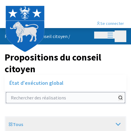
Se connecter
Menu princi
Menu p
Propositions du conseil citoyen
/
Propositions du conseil
citoyen
État d'exécution global
Rechercher des réalisations
Tous
Scope