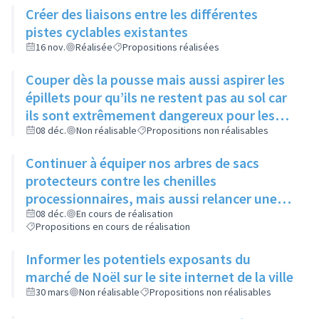
Créer des liaisons entre les différentes
pistes cyclables existantes
16 nov.
Réalisée
Propositions réalisées
Couper dès la pousse mais aussi aspirer les
épillets pour qu’ils ne restent pas au sol car
ils sont extrêmement dangereux pour les
animaux
08 déc.
Non réalisable
Propositions non réalisables
Continuer à équiper nos arbres de sacs
protecteurs contre les chenilles
processionnaires, mais aussi relancer une
communication sur leur utilité, leur
08 déc.
En cours de réalisation
Propositions en cours de réalisation
importance et l’intérêt commun de ne pas y
toucher
Informer les potentiels exposants du
marché de Noël sur le site internet de la ville
30 mars
Non réalisable
Propositions non réalisables