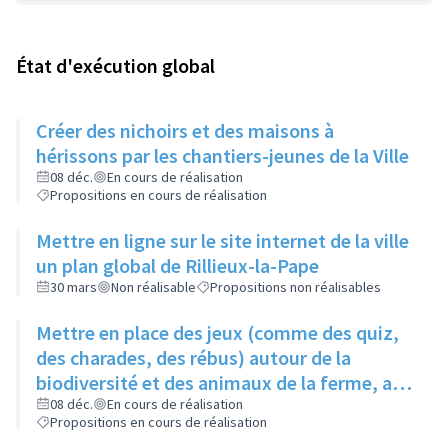
État d'exécution global
Créer des nichoirs et des maisons à
hérissons par les chantiers-jeunes de la Ville
08 déc.
En cours de réalisation
Propositions en cours de réalisation
Mettre en ligne sur le site internet de la ville
un plan global de Rillieux-la-Pape
30 mars
Non réalisable
Propositions non réalisables
Mettre en place des jeux (comme des quiz,
des charades, des rébus) autour de la
biodiversité et des animaux de la ferme, au
niveau de la ferme pédagogique du parc
08 déc.
En cours de réalisation
Propositions en cours de réalisation
linéaire urbain