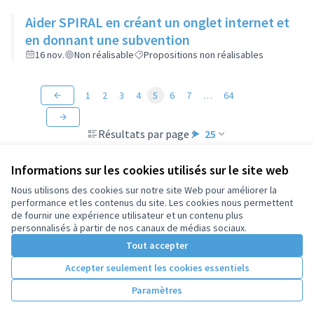
Aider SPIRAL en créant un onglet internet et
en donnant une subvention
16 nov.
Non réalisable
Propositions non réalisables
1
2
3
4
5
6
7
…
64
Résultats par page :
25
Informations sur les cookies utilisés sur le site web
Nous utilisons des cookies sur notre site Web pour améliorer la
performance et les contenus du site. Les cookies nous permettent
Conditions d'utilisation
de fournir une expérience utilisateur et un contenu plus
Paramètres des cookies
personnalisés à partir de nos canaux de médias sociaux.
Tout accepter
Accepter seulement les cookies essentiels
Licence Cre
(Lien extern
(Lien externe)
Site réalisé par
Open Source Politics
grâce au
logiciel libre
Paramètres
(Lien externe)
Decidim
.
(Lien externe)