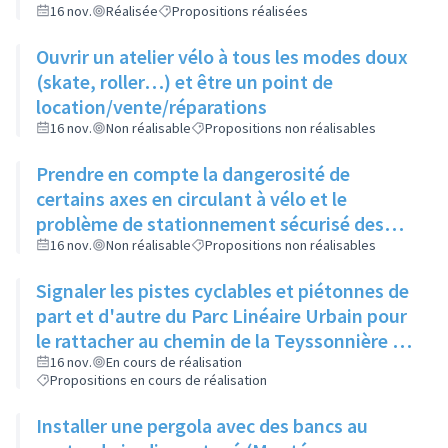
16 nov.
Réalisée
Propositions réalisées
Ouvrir un atelier vélo à tous les modes doux
(skate, roller…) et être un point de
location/vente/réparations
16 nov.
Non réalisable
Propositions non réalisables
Prendre en compte la dangerosité de
certains axes en circulant à vélo et le
problème de stationnement sécurisé des
vélos avant d'ouvrir un atelier vélo
16 nov.
Non réalisable
Propositions non réalisables
Signaler les pistes cyclables et piétonnes de
part et d'autre du Parc Linéaire Urbain pour
le rattacher au chemin de la Teyssonnière et
à la route de Genève
16 nov.
En cours de réalisation
Propositions en cours de réalisation
Installer une pergola avec des bancs au