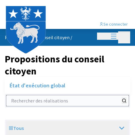
Se connecter
Menu princi
Menu p
Propositions du conseil citoyen
/
Propositions du conseil
citoyen
État d'exécution global
Rechercher des réalisations
Tous
Scope