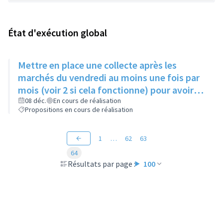
État d'exécution global
Mettre en place une collecte après les
marchés du vendredi au moins une fois par
mois (voir 2 si cela fonctionne) pour avoir
des produits frais pour l'Epice'Rill
08 déc.
En cours de réalisation
Propositions en cours de réalisation
1
…
62
63
64
Résultats par page :
100