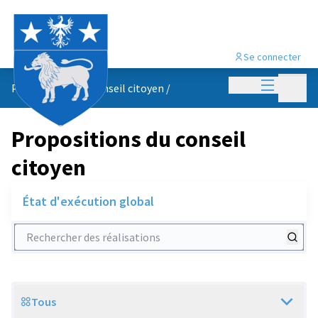
Se connecter
Menu princi
Menu p
Propositions du conseil citoyen
/
Propositions du conseil
citoyen
État d'exécution global
Rechercher des réalisations
Tous
Scope