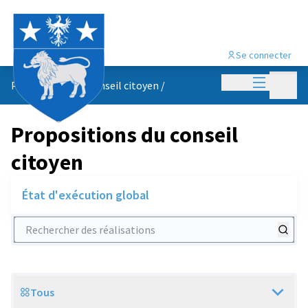
Se connecter
Menu princi
Menu p
Propositions du conseil citoyen
/
Propositions du conseil
citoyen
État d'exécution global
Rechercher des réalisations
Tous
Scope