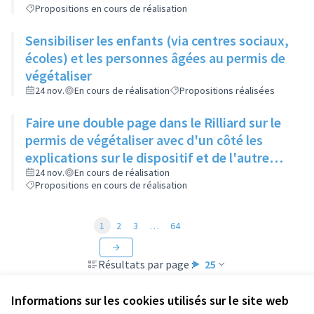
Propositions en cours de réalisation
Sensibiliser les enfants (via centres sociaux,
écoles) et les personnes âgées au permis de
végétaliser
24 nov.
En cours de réalisation
Propositions réalisées
Faire une double page dans le Rilliard sur le
permis de végétaliser avec d'un côté les
explications sur le dispositif et de l'autre
côté des exemples concrets de lieux à
24 nov.
En cours de réalisation
Propositions en cours de réalisation
investir
1
2
3
…
64
Résultats par page :
25
Informations sur les cookies utilisés sur le site web