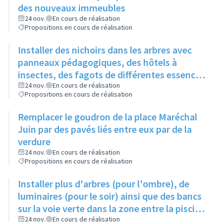
des nouveaux immeubles
24 nov.
En cours de réalisation
Propositions en cours de réalisation
Installer des nichoirs dans les arbres avec
panneaux pédagogiques, des hôtels à
insectes, des fagots de différentes essences
pour stimuler la biodiversité sur la place du
24 nov.
En cours de réalisation
Propositions en cours de réalisation
Château à la Roue
Remplacer le goudron de la place Maréchal
Juin par des pavés liés entre eux par de la
verdure
24 nov.
En cours de réalisation
Propositions en cours de réalisation
Installer plus d'arbres (pour l'ombre), de
luminaires (pour le soir) ainsi que des bancs
sur la voie verte dans la zone entre la piscine
et la rue de l'Industrie
24 nov.
En cours de réalisation