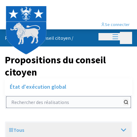
Se connecter
Menu princi
Menu p
Propositions du conseil citoyen
/
Propositions du conseil
citoyen
État d'exécution global
Rechercher des réalisations
Tous
Scope