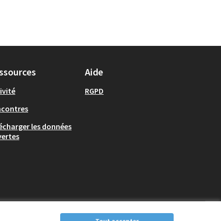
ssources
Aide
ivité
RGPD
ncontres
écharger les données
ertes