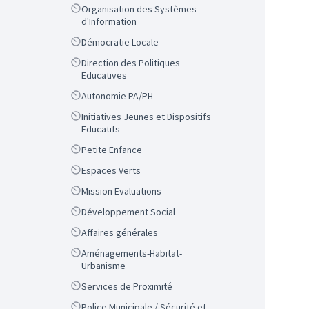
Scope
Organisation des Systèmes
d'Information
Scope
Démocratie Locale
Scope
Direction des Politiques
Educatives
Scope
Autonomie PA/PH
Scope
Initiatives Jeunes et Dispositifs
Educatifs
Scope
Petite Enfance
Scope
Espaces Verts
Scope
Mission Evaluations
Scope
Développement Social
Scope
Affaires générales
Scope
Aménagements-Habitat-
Urbanisme
Scope
Services de Proximité
Scope
Police Municipale / Sécurité et