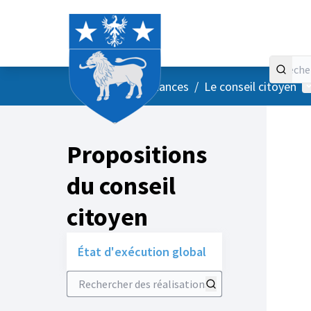
Accueil
Menu principal
M
/
Vos instances
/
Le conseil citoyen
Propositions
du conseil
citoyen
État d'exécution global
Rechercher des réalisations