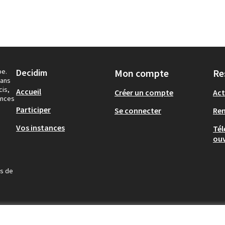
pe.
Decidim
Mon compte
Re
dans
cis,
Accueil
Créer un compte
Act
ances
Participer
Se connecter
Re
Vos instances
Tél
ouv
us de