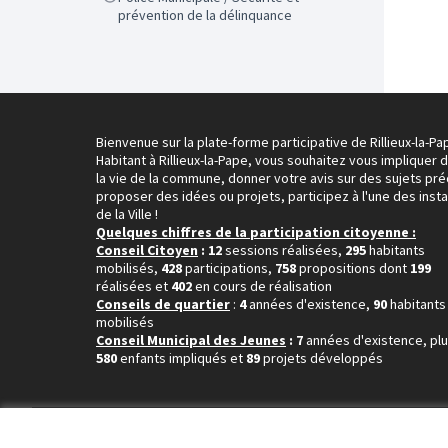
prévention de la délinquance
Bienvenue sur la plate-forme participative de Rillieux-la-Pa
Habitant à Rillieux-la-Pape, vous souhaitez vous impliquer 
la vie de la commune, donner votre avis sur des sujets pré
proposer des idées ou projets, participez à l'une des inst
de la Ville !
Quelques chiffres de la participation citoyenne :
Conseil Citoyen
: 12
sessions réalisées,
295
habitants
mobilisés,
428
participations,
758
propositions dont
199
réalisées et
402
en cours de réalisation
Conseils de quartier
:
4
années d'existence,
90
habitants
mobilisés
Conseil Municipal des Jeunes
: 7
années d'existence, pl
580
enfants impliqués et
89
projets développés
Conditions d'utilisation
Paramètres des cookies