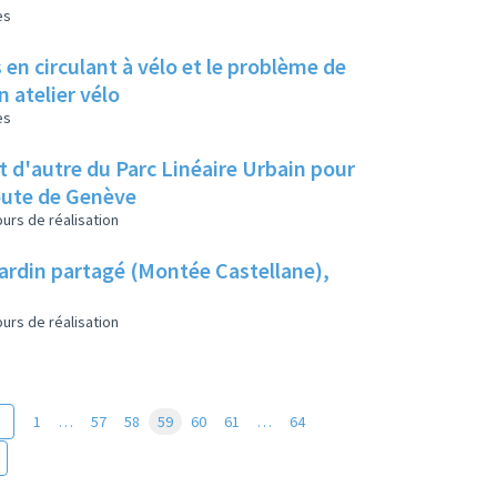
es
en circulant à vélo et le problème de
 atelier vélo
es
et d'autre du Parc Linéaire Urbain pour
route de Genève
urs de réalisation
jardin partagé (Montée Castellane),
urs de réalisation
1
…
57
58
59
60
61
…
64