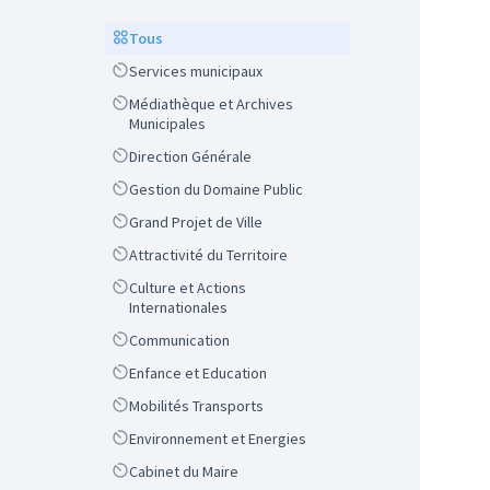
Scope
Tous
Scope
Services municipaux
Scope
Médiathèque et Archives
Municipales
Scope
Direction Générale
Scope
Gestion du Domaine Public
Scope
Grand Projet de Ville
Scope
Attractivité du Territoire
Scope
Culture et Actions
Internationales
Scope
Communication
Scope
Enfance et Education
Scope
Mobilités Transports
Scope
Environnement et Energies
Scope
Cabinet du Maire