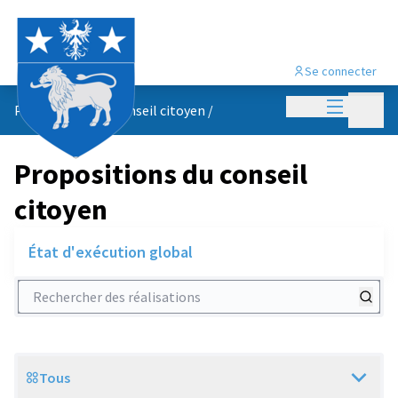
Se connecter
Menu princi
Menu p
Propositions du conseil citoyen
/
Propositions du conseil
citoyen
État d'exécution global
Rechercher des réalisations
Tous
Scope