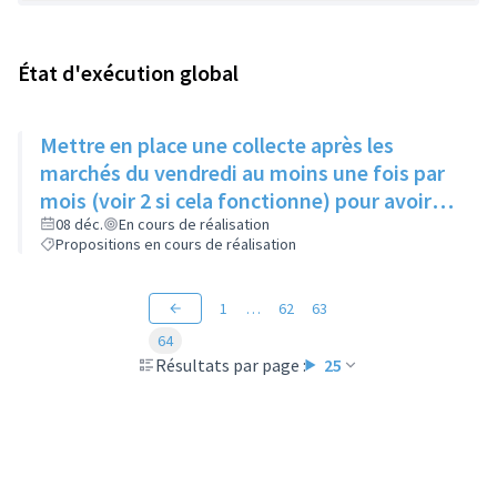
État d'exécution global
Mettre en place une collecte après les
marchés du vendredi au moins une fois par
mois (voir 2 si cela fonctionne) pour avoir
des produits frais pour l'Epice'Rill
08 déc.
En cours de réalisation
Propositions en cours de réalisation
1
…
62
63
64
Résultats par page :
25